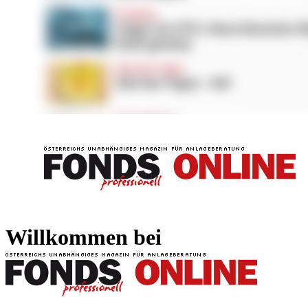
FONDS professionell
FONDS professi
Willkommen bei