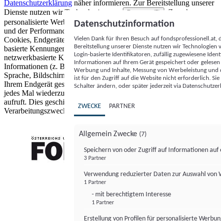
Datenschutzerklärung
näher informieren.
Zur Bereitstellung unserer
Dienste nutzen wir Technologien von
. Zwecke:
Partnern (5)
personalisierte Werbung und Inhalte, Messung von Werbeleistung
Datenschutzinformation
und der Performance von Inhalten sowie Zielgruppenforschung.
Vielen Dank für Ihren Besuch auf fondsprofessionell.at
Cookies, Endgeräte- oder ähnliche Online-Kennungen (z. B. login-
Bereitstellung unserer Dienste nutzen wir Technologien
basierte Kennungen, zufällig generierte Kennungen,
Login-basierte Identifikatoren, zufällig zugewiesene Id
netzwerkbasierte Kennungen) können zusammen mit anderen
Informationen auf Ihrem Gerät gespeichert oder gelese
Informationen (z. B. Browsertyp und Browserinformationen,
Werbung und Inhalte, Messung von Werbeleistung und d
Sprache, Bildschirmgröße, unterstützte Technologien usw.) auf
ist für den Zugriff auf die Website nicht erforderlich. S
Ihrem Endgerät gespeichert oder von dort ausgelesen werden, um es
Schalter ändern, oder später jederzeit via Datenschutzer
jedes Mal wiederzuerkennen, wenn es eine App oder einer Webseite
aufruft. Dies geschieht für einen oder mehrere der hier aufgeführten
ZWECKE
PARTNER
Verarbeitungszwecke.
Allgemein Zwecke
(7)
Speichern von oder Zugriff auf Informationen au
3 Partner
FONDS professionell
Verwendung reduzierter Daten zur Auswahl von
1 Partner
- mit berechtigtem Interesse
1 Partner
Erstellung von Profilen für personalisierte Werbu