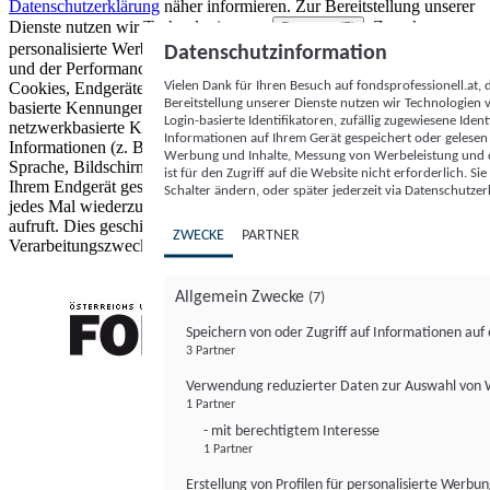
Datenschutzerklärung
näher informieren.
Zur Bereitstellung unserer
Dienste nutzen wir Technologien von
. Zwecke:
Partnern (5)
personalisierte Werbung und Inhalte, Messung von Werbeleistung
Datenschutzinformation
und der Performance von Inhalten sowie Zielgruppenforschung.
Vielen Dank für Ihren Besuch auf fondsprofessionell.at
Cookies, Endgeräte- oder ähnliche Online-Kennungen (z. B. login-
Bereitstellung unserer Dienste nutzen wir Technologien
basierte Kennungen, zufällig generierte Kennungen,
Login-basierte Identifikatoren, zufällig zugewiesene Id
netzwerkbasierte Kennungen) können zusammen mit anderen
Informationen auf Ihrem Gerät gespeichert oder gelese
Informationen (z. B. Browsertyp und Browserinformationen,
Werbung und Inhalte, Messung von Werbeleistung und d
Sprache, Bildschirmgröße, unterstützte Technologien usw.) auf
ist für den Zugriff auf die Website nicht erforderlich. S
Ihrem Endgerät gespeichert oder von dort ausgelesen werden, um es
Schalter ändern, oder später jederzeit via Datenschutzer
jedes Mal wiederzuerkennen, wenn es eine App oder einer Webseite
aufruft. Dies geschieht für einen oder mehrere der hier aufgeführten
ZWECKE
PARTNER
Verarbeitungszwecke.
Allgemein Zwecke
(7)
Speichern von oder Zugriff auf Informationen au
3 Partner
FONDS professionell
Verwendung reduzierter Daten zur Auswahl von
1 Partner
- mit berechtigtem Interesse
1 Partner
Erstellung von Profilen für personalisierte Werbu