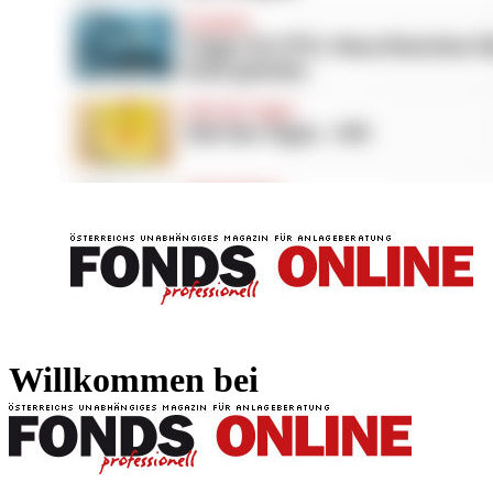
FONDS professionell
FONDS professi
Willkommen bei