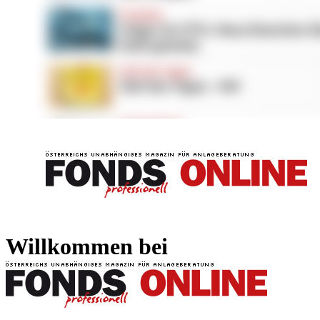
FONDS professionell
FONDS professi
Willkommen bei