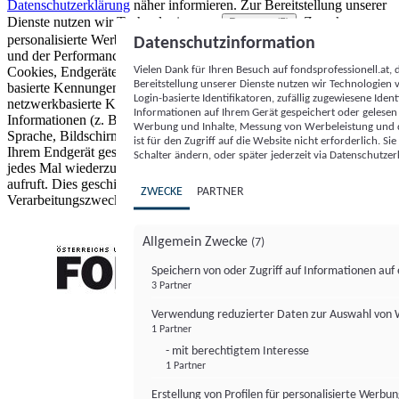
Datenschutzerklärung
näher informieren.
Zur Bereitstellung unserer
Dienste nutzen wir Technologien von
. Zwecke:
Partnern (5)
personalisierte Werbung und Inhalte, Messung von Werbeleistung
Datenschutzinformation
und der Performance von Inhalten sowie Zielgruppenforschung.
Vielen Dank für Ihren Besuch auf fondsprofessionell.at
Cookies, Endgeräte- oder ähnliche Online-Kennungen (z. B. login-
Bereitstellung unserer Dienste nutzen wir Technologien
basierte Kennungen, zufällig generierte Kennungen,
Login-basierte Identifikatoren, zufällig zugewiesene Id
netzwerkbasierte Kennungen) können zusammen mit anderen
Informationen auf Ihrem Gerät gespeichert oder gelese
Informationen (z. B. Browsertyp und Browserinformationen,
Werbung und Inhalte, Messung von Werbeleistung und d
Sprache, Bildschirmgröße, unterstützte Technologien usw.) auf
ist für den Zugriff auf die Website nicht erforderlich. S
Ihrem Endgerät gespeichert oder von dort ausgelesen werden, um es
Schalter ändern, oder später jederzeit via Datenschutzer
jedes Mal wiederzuerkennen, wenn es eine App oder einer Webseite
aufruft. Dies geschieht für einen oder mehrere der hier aufgeführten
ZWECKE
PARTNER
Verarbeitungszwecke.
Allgemein Zwecke
(7)
Speichern von oder Zugriff auf Informationen au
3 Partner
FONDS professionell
Verwendung reduzierter Daten zur Auswahl von
1 Partner
- mit berechtigtem Interesse
1 Partner
Erstellung von Profilen für personalisierte Werbu