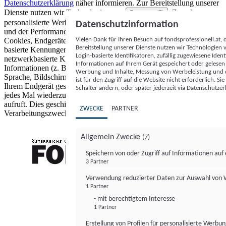
Datenschutzerklärung
näher informieren.
Zur Bereitstellung unserer
Dienste nutzen wir Technologien von
. Zwecke:
Partnern (5)
personalisierte Werbung und Inhalte, Messung von Werbeleistung
Datenschutzinformation
und der Performance von Inhalten sowie Zielgruppenforschung.
Vielen Dank für Ihren Besuch auf fondsprofessionell.at
Cookies, Endgeräte- oder ähnliche Online-Kennungen (z. B. login-
Bereitstellung unserer Dienste nutzen wir Technologien
basierte Kennungen, zufällig generierte Kennungen,
Login-basierte Identifikatoren, zufällig zugewiesene Id
netzwerkbasierte Kennungen) können zusammen mit anderen
Informationen auf Ihrem Gerät gespeichert oder gelese
Informationen (z. B. Browsertyp und Browserinformationen,
Werbung und Inhalte, Messung von Werbeleistung und d
Sprache, Bildschirmgröße, unterstützte Technologien usw.) auf
ist für den Zugriff auf die Website nicht erforderlich. S
Ihrem Endgerät gespeichert oder von dort ausgelesen werden, um es
Schalter ändern, oder später jederzeit via Datenschutzer
jedes Mal wiederzuerkennen, wenn es eine App oder einer Webseite
aufruft. Dies geschieht für einen oder mehrere der hier aufgeführten
ZWECKE
PARTNER
Verarbeitungszwecke.
Allgemein Zwecke
(7)
Speichern von oder Zugriff auf Informationen au
3 Partner
FONDS professionell
Verwendung reduzierter Daten zur Auswahl von
1 Partner
- mit berechtigtem Interesse
1 Partner
Erstellung von Profilen für personalisierte Werbu