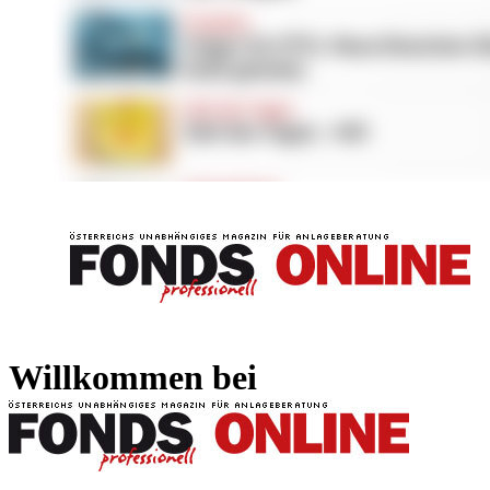
FONDS professionell
FONDS professi
Willkommen bei