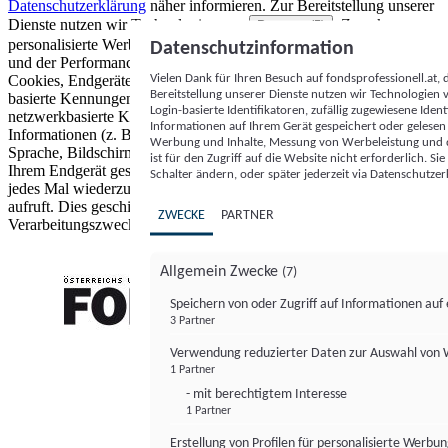
Datenschutzerklärung
näher informieren.
Zur Bereitstellung unserer
Dienste nutzen wir Technologien von
. Zwecke:
Partnern (5)
personalisierte Werbung und Inhalte, Messung von Werbeleistung
Datenschutzinformation
und der Performance von Inhalten sowie Zielgruppenforschung.
Vielen Dank für Ihren Besuch auf fondsprofessionell.at
Cookies, Endgeräte- oder ähnliche Online-Kennungen (z. B. login-
Bereitstellung unserer Dienste nutzen wir Technologien
basierte Kennungen, zufällig generierte Kennungen,
Login-basierte Identifikatoren, zufällig zugewiesene Id
netzwerkbasierte Kennungen) können zusammen mit anderen
Informationen auf Ihrem Gerät gespeichert oder gelese
Informationen (z. B. Browsertyp und Browserinformationen,
Werbung und Inhalte, Messung von Werbeleistung und d
Sprache, Bildschirmgröße, unterstützte Technologien usw.) auf
ist für den Zugriff auf die Website nicht erforderlich. S
Ihrem Endgerät gespeichert oder von dort ausgelesen werden, um es
Schalter ändern, oder später jederzeit via Datenschutzer
jedes Mal wiederzuerkennen, wenn es eine App oder einer Webseite
aufruft. Dies geschieht für einen oder mehrere der hier aufgeführten
ZWECKE
PARTNER
Verarbeitungszwecke.
Allgemein Zwecke
(7)
Speichern von oder Zugriff auf Informationen au
3 Partner
FONDS professionell
Verwendung reduzierter Daten zur Auswahl von
1 Partner
- mit berechtigtem Interesse
1 Partner
Erstellung von Profilen für personalisierte Werbu