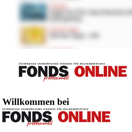
FONDS professionell
FONDS professi
Willkommen bei