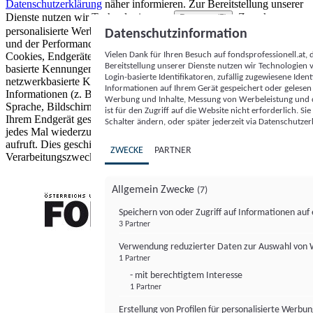
Datenschutzerklärung
näher informieren.
Zur Bereitstellung unserer
Dienste nutzen wir Technologien von
. Zwecke:
Partnern (5)
personalisierte Werbung und Inhalte, Messung von Werbeleistung
Datenschutzinformation
und der Performance von Inhalten sowie Zielgruppenforschung.
Vielen Dank für Ihren Besuch auf fondsprofessionell.at
Cookies, Endgeräte- oder ähnliche Online-Kennungen (z. B. login-
Bereitstellung unserer Dienste nutzen wir Technologien
basierte Kennungen, zufällig generierte Kennungen,
Login-basierte Identifikatoren, zufällig zugewiesene Id
netzwerkbasierte Kennungen) können zusammen mit anderen
Informationen auf Ihrem Gerät gespeichert oder gelese
Informationen (z. B. Browsertyp und Browserinformationen,
Werbung und Inhalte, Messung von Werbeleistung und d
Sprache, Bildschirmgröße, unterstützte Technologien usw.) auf
ist für den Zugriff auf die Website nicht erforderlich. S
Ihrem Endgerät gespeichert oder von dort ausgelesen werden, um es
Schalter ändern, oder später jederzeit via Datenschutzer
jedes Mal wiederzuerkennen, wenn es eine App oder einer Webseite
aufruft. Dies geschieht für einen oder mehrere der hier aufgeführten
ZWECKE
PARTNER
Verarbeitungszwecke.
Allgemein Zwecke
(7)
Speichern von oder Zugriff auf Informationen au
3 Partner
FONDS professionell
Verwendung reduzierter Daten zur Auswahl von
1 Partner
- mit berechtigtem Interesse
1 Partner
Erstellung von Profilen für personalisierte Werbu