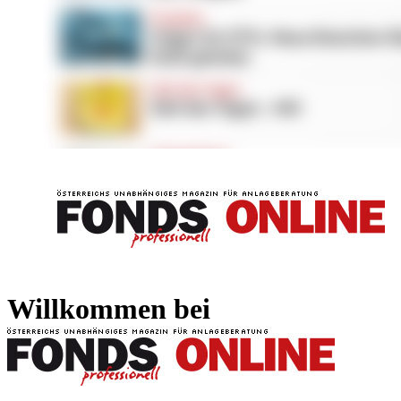
FONDS professionell
FONDS professi
Willkommen bei