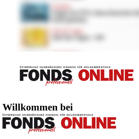
FONDS professionell
FONDS professi
Willkommen bei