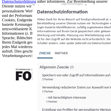
Datenschutzerklärung
näher informieren.
Zur Bereitstellung unserer
Dienste nutzen wir Technologien von
. Zwecke:
Partnern (5)
personalisierte Werbung und Inhalte, Messung von Werbeleistung
Datenschutzinformation
und der Performance von Inhalten sowie Zielgruppenforschung.
Vielen Dank für Ihren Besuch auf fondsprofessionell.at
Cookies, Endgeräte- oder ähnliche Online-Kennungen (z. B. login-
Bereitstellung unserer Dienste nutzen wir Technologien
basierte Kennungen, zufällig generierte Kennungen,
Login-basierte Identifikatoren, zufällig zugewiesene Id
netzwerkbasierte Kennungen) können zusammen mit anderen
Informationen auf Ihrem Gerät gespeichert oder gelese
Informationen (z. B. Browsertyp und Browserinformationen,
Werbung und Inhalte, Messung von Werbeleistung und d
Sprache, Bildschirmgröße, unterstützte Technologien usw.) auf
ist für den Zugriff auf die Website nicht erforderlich. S
Ihrem Endgerät gespeichert oder von dort ausgelesen werden, um es
Schalter ändern, oder später jederzeit via Datenschutzer
jedes Mal wiederzuerkennen, wenn es eine App oder einer Webseite
aufruft. Dies geschieht für einen oder mehrere der hier aufgeführten
ZWECKE
PARTNER
Verarbeitungszwecke.
Allgemein Zwecke
(7)
Speichern von oder Zugriff auf Informationen au
3 Partner
FONDS professionell
Verwendung reduzierter Daten zur Auswahl von
1 Partner
- mit berechtigtem Interesse
1 Partner
Erstellung von Profilen für personalisierte Werbu