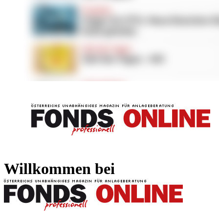
FONDS professionell
FONDS professi
Willkommen bei