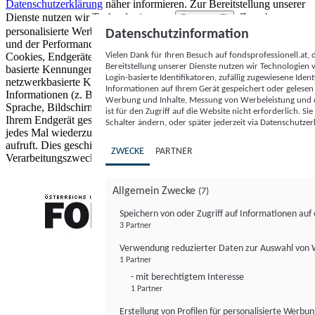
Datenschutzerklärung
näher informieren.
Zur Bereitstellung unserer
Dienste nutzen wir Technologien von
. Zwecke:
Partnern (5)
personalisierte Werbung und Inhalte, Messung von Werbeleistung
Datenschutzinformation
und der Performance von Inhalten sowie Zielgruppenforschung.
Vielen Dank für Ihren Besuch auf fondsprofessionell.at
Cookies, Endgeräte- oder ähnliche Online-Kennungen (z. B. login-
Bereitstellung unserer Dienste nutzen wir Technologien
basierte Kennungen, zufällig generierte Kennungen,
Login-basierte Identifikatoren, zufällig zugewiesene Id
netzwerkbasierte Kennungen) können zusammen mit anderen
Informationen auf Ihrem Gerät gespeichert oder gelese
Informationen (z. B. Browsertyp und Browserinformationen,
Werbung und Inhalte, Messung von Werbeleistung und d
Sprache, Bildschirmgröße, unterstützte Technologien usw.) auf
ist für den Zugriff auf die Website nicht erforderlich. S
Ihrem Endgerät gespeichert oder von dort ausgelesen werden, um es
Schalter ändern, oder später jederzeit via Datenschutzer
jedes Mal wiederzuerkennen, wenn es eine App oder einer Webseite
aufruft. Dies geschieht für einen oder mehrere der hier aufgeführten
ZWECKE
PARTNER
Verarbeitungszwecke.
Allgemein Zwecke
(7)
Speichern von oder Zugriff auf Informationen au
3 Partner
FONDS professionell
Verwendung reduzierter Daten zur Auswahl von
1 Partner
- mit berechtigtem Interesse
1 Partner
Erstellung von Profilen für personalisierte Werbu