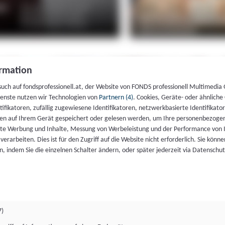
rmation
such auf fondsprofessionell.at, der Website von FONDS professionell Multimedia
ienste nutzen wir Technologien von
Partnern (4)
. Cookies, Geräte- oder ähnliche
entifikatoren, zufällig zugewiesene Identifikatoren, netzwerkbasierte Identifik
en auf Ihrem Gerät gespeichert oder gelesen werden, um Ihre personenbezogen
rte Werbung und Inhalte, Messung von Werbeleistung und der Performance von 
erarbeiten. Dies ist für den Zugriff auf die Website nicht erforderlich. Sie können
, indem Sie die einzelnen Schalter ändern, oder später jederzeit via Datenschu
7)