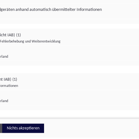
ndgeräten anhand automatisch übermittelter Informationen
icht IAB)
(1)
Fehlerbehebung und Weiterentwicklung
Irland
Impressum
Datenschutzerklärung
Datenschutzeinstellungen
ht IAB)
(1)
nformationen
Irland
ionell
Nichts akzeptieren