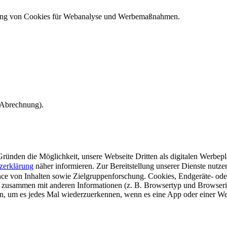
ndung von Cookies für Webanalyse und Werbemaßnahmen.
e Abrechnung).
ünden die Möglichkeit, unsere Webseite Dritten als digitalen Werbeplat
zerklärung
näher informieren.
Zur Bereitstellung unserer Dienste nutz
e von Inhalten sowie Zielgruppenforschung. Cookies, Endgeräte- ode
 zusammen mit anderen Informationen (z. B. Browsertyp und Browserin
n, um es jedes Mal wiederzuerkennen, wenn es eine App oder einer Webs