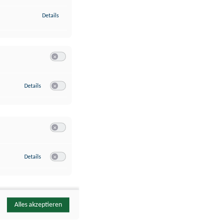
zu Identifikation von Endgeräten anhand automatisch übermittelte
Details
Switch zum Einwilligen bzw. Ablehnen der Kategorie Analyse / 
zu Google Analytics
Details
Switch zum Einwilligen bzw. Ablehnen des Dienstes Google Ana
Switch zum Einwilligen bzw. Ablehnen der Kategorie Sonstige 
zu YouTube
Details
Switch zum Einwilligen bzw. Ablehnen des Dienstes YouTube
Alles akzeptieren