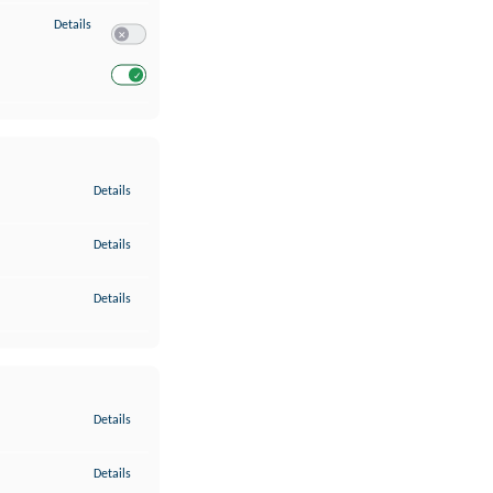
zu Entwicklung und Verbesserung der Angebote
Details
Switch zum Einwilligen bzw. Ablehnen des Dienstes Entwickl
Switch zum Einwilligen bzw. Ablehnen des Dienstes Entwicklu
zu Gewährleistung der Sicherheit, Verhinderung und Aufdeckung v
Details
zu Bereitstellung und Anzeige von Werbung und Inhalten
Details
zu Ihre Entscheidungen zum Datenschutz speichern und übermittel
Details
zu Abgleichung und Kombination von Daten aus unterschiedlichen 
Details
zu Verknüpfung verschiedener Endgeräte
Details