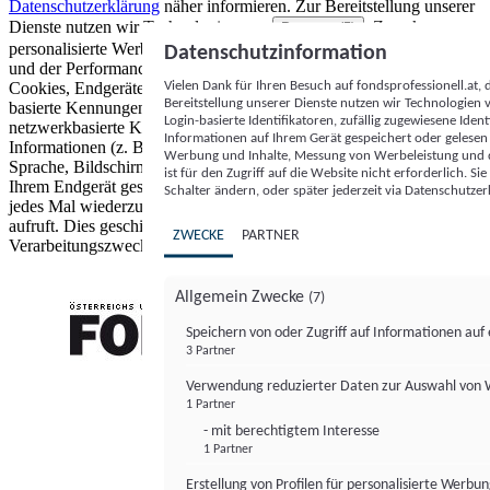
Datenschutzerklärung
näher informieren.
Zur Bereitstellung unserer
Dienste nutzen wir Technologien von
. Zwecke:
Partnern (5)
personalisierte Werbung und Inhalte, Messung von Werbeleistung
Datenschutzinformation
und der Performance von Inhalten sowie Zielgruppenforschung.
Vielen Dank für Ihren Besuch auf fondsprofessionell.at
Cookies, Endgeräte- oder ähnliche Online-Kennungen (z. B. login-
Bereitstellung unserer Dienste nutzen wir Technologien
basierte Kennungen, zufällig generierte Kennungen,
Login-basierte Identifikatoren, zufällig zugewiesene Id
netzwerkbasierte Kennungen) können zusammen mit anderen
Informationen auf Ihrem Gerät gespeichert oder gelese
Informationen (z. B. Browsertyp und Browserinformationen,
Werbung und Inhalte, Messung von Werbeleistung und d
Sprache, Bildschirmgröße, unterstützte Technologien usw.) auf
ist für den Zugriff auf die Website nicht erforderlich. S
Ihrem Endgerät gespeichert oder von dort ausgelesen werden, um es
Schalter ändern, oder später jederzeit via Datenschutzer
jedes Mal wiederzuerkennen, wenn es eine App oder einer Webseite
aufruft. Dies geschieht für einen oder mehrere der hier aufgeführten
ZWECKE
PARTNER
Verarbeitungszwecke.
Allgemein Zwecke
(7)
Speichern von oder Zugriff auf Informationen au
3 Partner
FONDS professionell
Verwendung reduzierter Daten zur Auswahl von
1 Partner
- mit berechtigtem Interesse
1 Partner
Erstellung von Profilen für personalisierte Werbu