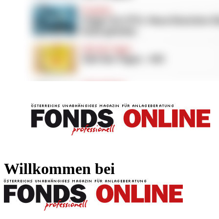
FONDS professionell
FONDS professi
Willkommen bei