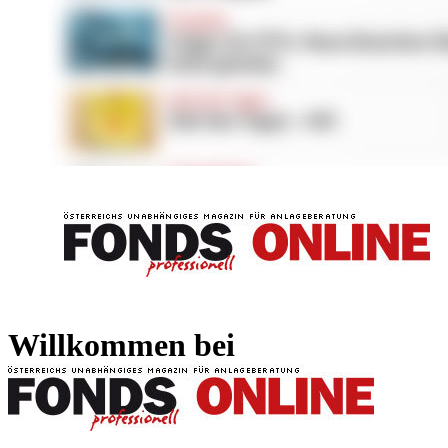
FONDS professionell
FONDS professi
Willkommen bei