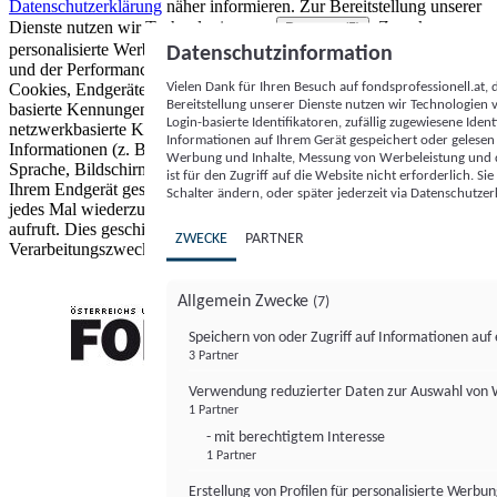
Datenschutzerklärung
näher informieren.
Zur Bereitstellung unserer
Dienste nutzen wir Technologien von
. Zwecke:
Partnern (5)
personalisierte Werbung und Inhalte, Messung von Werbeleistung
Datenschutzinformation
und der Performance von Inhalten sowie Zielgruppenforschung.
Vielen Dank für Ihren Besuch auf fondsprofessionell.at
Cookies, Endgeräte- oder ähnliche Online-Kennungen (z. B. login-
Bereitstellung unserer Dienste nutzen wir Technologien
basierte Kennungen, zufällig generierte Kennungen,
Login-basierte Identifikatoren, zufällig zugewiesene Id
netzwerkbasierte Kennungen) können zusammen mit anderen
Informationen auf Ihrem Gerät gespeichert oder gelese
Informationen (z. B. Browsertyp und Browserinformationen,
Werbung und Inhalte, Messung von Werbeleistung und d
Sprache, Bildschirmgröße, unterstützte Technologien usw.) auf
ist für den Zugriff auf die Website nicht erforderlich. S
Ihrem Endgerät gespeichert oder von dort ausgelesen werden, um es
Schalter ändern, oder später jederzeit via Datenschutzer
jedes Mal wiederzuerkennen, wenn es eine App oder einer Webseite
aufruft. Dies geschieht für einen oder mehrere der hier aufgeführten
ZWECKE
PARTNER
Verarbeitungszwecke.
Allgemein Zwecke
(7)
Speichern von oder Zugriff auf Informationen au
3 Partner
FONDS professionell
Verwendung reduzierter Daten zur Auswahl von
1 Partner
- mit berechtigtem Interesse
1 Partner
Erstellung von Profilen für personalisierte Werbu