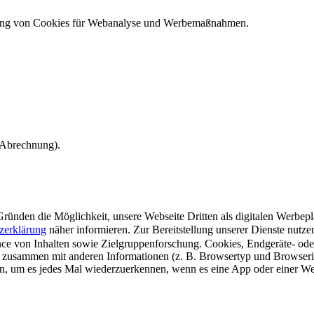
ndung von Cookies für Webanalyse und Werbemaßnahmen.
e Abrechnung).
ünden die Möglichkeit, unsere Webseite Dritten als digitalen Werbeplat
zerklärung
näher informieren.
Zur Bereitstellung unserer Dienste nutz
e von Inhalten sowie Zielgruppenforschung. Cookies, Endgeräte- ode
 zusammen mit anderen Informationen (z. B. Browsertyp und Browserin
n, um es jedes Mal wiederzuerkennen, wenn es eine App oder einer Webs