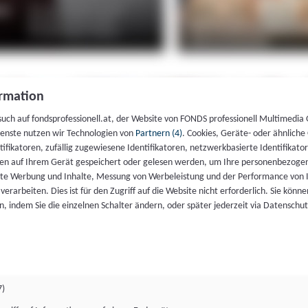
rmation
such auf fondsprofessionell.at, der Website von FONDS professionell Multimedia
ienste nutzen wir Technologien von
Partnern (4)
. Cookies, Geräte- oder ähnliche
entifikatoren, zufällig zugewiesene Identifikatoren, netzwerkbasierte Identifik
en auf Ihrem Gerät gespeichert oder gelesen werden, um Ihre personenbezogen
rte Werbung und Inhalte, Messung von Werbeleistung und der Performance von 
erarbeiten. Dies ist für den Zugriff auf die Website nicht erforderlich. Sie können
, indem Sie die einzelnen Schalter ändern, oder später jederzeit via Datenschu
7)