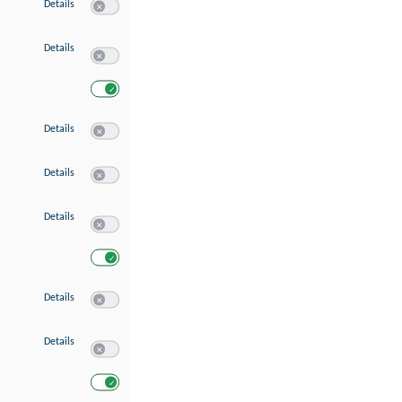
zu Speichern von oder Zugriff auf Informationen auf einem Endgerät
Details
Switch zum Einwilligen bzw. Ablehnen des Dienstes Speichern 
zu Verwendung reduzierter Daten zur Auswahl von Werbeanzeigen
Details
Switch zum Einwilligen bzw. Ablehnen des Dienstes Verwend
Switch zum Einwilligen bzw. Ablehnen des Dienstes Verwendu
zu Erstellung von Profilen für personalisierte Werbung
Details
Switch zum Einwilligen bzw. Ablehnen des Dienstes Erstellung 
zu Verwendung von Profilen zur Auswahl personalisierter Werbung
Details
Switch zum Einwilligen bzw. Ablehnen des Dienstes Verwendun
zu Messung der Werbeleistung
Details
Switch zum Einwilligen bzw. Ablehnen des Dienstes Messung 
Switch zum Einwilligen bzw. Ablehnen des Dienstes Messung d
zu Messung der Performance von Inhalten
Details
Switch zum Einwilligen bzw. Ablehnen des Dienstes Messung 
zu Analyse von Zielgruppen durch Statistiken oder Kombinationen von Dat
Details
Switch zum Einwilligen bzw. Ablehnen des Dienstes Analyse v
Switch zum Einwilligen bzw. Ablehnen des Dienstes Analyse v