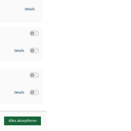
zu Identifikation von Endgeräten anhand automatisch übermittelte
Details
Switch zum Einwilligen bzw. Ablehnen der Kategorie Analyse / 
zu Google Analytics
Details
Switch zum Einwilligen bzw. Ablehnen des Dienstes Google Ana
Switch zum Einwilligen bzw. Ablehnen der Kategorie Sonstige 
zu YouTube
Details
Switch zum Einwilligen bzw. Ablehnen des Dienstes YouTube
Alles akzeptieren