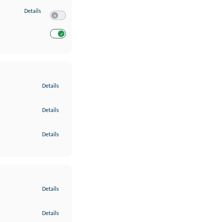
zu Entwicklung und Verbesserung der Angebote
Details
Switch zum Einwilligen bzw. Ablehnen des Dienstes Entwickl
Switch zum Einwilligen bzw. Ablehnen des Dienstes Entwicklu
zu Gewährleistung der Sicherheit, Verhinderung und Aufdeckung v
Details
zu Bereitstellung und Anzeige von Werbung und Inhalten
Details
zu Ihre Entscheidungen zum Datenschutz speichern und übermittel
Details
zu Abgleichung und Kombination von Daten aus unterschiedlichen 
Details
zu Verknüpfung verschiedener Endgeräte
Details