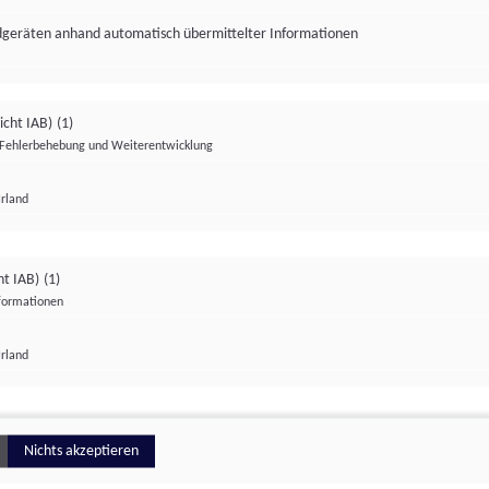
ndgeräten anhand automatisch übermittelter Informationen
icht IAB)
(1)
Fehlerbehebung und Weiterentwicklung
Irland
Impressum
Datenschutzerklärung
Datenschutzeinstellungen
ht IAB)
(1)
nformationen
Irland
ionell
Nichts akzeptieren