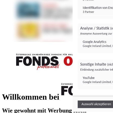
Identifikation von E
3 Partner
Analyse / Statistik
(n
Anonyme Auswertung zur 
Google Analytics
Google Ireland Limited, 
Sonstige Inhalte
(nic
Einbindung zusätzlicher I
FONDS professionell
YouTube
Google Ireland Limited, 
FONDS profess
Willkommen bei
Auswahl akzeptieren
Wie gewohnt mit Werbung lesen