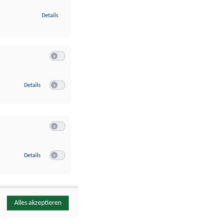
zu Identifikation von Endgeräten anhand automatisch übermittelte
Details
Switch zum Einwilligen bzw. Ablehnen der Kategorie Analyse / 
zu Google Analytics
Details
Switch zum Einwilligen bzw. Ablehnen des Dienstes Google Ana
Switch zum Einwilligen bzw. Ablehnen der Kategorie Sonstige 
zu YouTube
Details
Switch zum Einwilligen bzw. Ablehnen des Dienstes YouTube
Alles akzeptieren