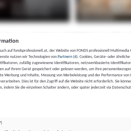
rmation
such auf fondsprofessionell.at, der Website von FONDS professionell Multimedia
ienste nutzen wir Technologien von
Partnern (4)
. Cookies, Geräte- oder ähnliche
entifikatoren, zufällig zugewiesene Identifikatoren, netzwerkbasierte Identifik
en auf Ihrem Gerät gespeichert oder gelesen werden, um Ihre personenbezogen
rte Werbung und Inhalte, Messung von Werbeleistung und der Performance von 
erarbeiten. Dies ist für den Zugriff auf die Website nicht erforderlich. Sie können
, indem Sie die einzelnen Schalter ändern, oder später jederzeit via Datenschu
7)