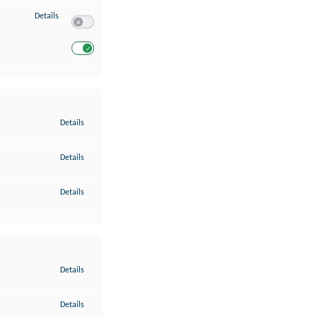
zu Entwicklung und Verbesserung der Angebote
Details
Switch zum Einwilligen bzw. Ablehnen des Dienstes Entwickl
Switch zum Einwilligen bzw. Ablehnen des Dienstes Entwicklu
zu Gewährleistung der Sicherheit, Verhinderung und Aufdeckung v
Details
zu Bereitstellung und Anzeige von Werbung und Inhalten
Details
zu Ihre Entscheidungen zum Datenschutz speichern und übermittel
Details
zu Abgleichung und Kombination von Daten aus unterschiedlichen 
Details
zu Verknüpfung verschiedener Endgeräte
Details