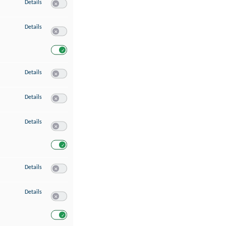
zu Speichern von oder Zugriff auf Informationen auf einem Endgerät
Details
Switch zum Einwilligen bzw. Ablehnen des Dienstes Speichern 
zu Verwendung reduzierter Daten zur Auswahl von Werbeanzeigen
Details
Switch zum Einwilligen bzw. Ablehnen des Dienstes Verwend
Switch zum Einwilligen bzw. Ablehnen des Dienstes Verwendu
zu Erstellung von Profilen für personalisierte Werbung
Details
Switch zum Einwilligen bzw. Ablehnen des Dienstes Erstellung 
zu Verwendung von Profilen zur Auswahl personalisierter Werbung
Details
Switch zum Einwilligen bzw. Ablehnen des Dienstes Verwendun
zu Messung der Werbeleistung
Details
Switch zum Einwilligen bzw. Ablehnen des Dienstes Messung 
Switch zum Einwilligen bzw. Ablehnen des Dienstes Messung d
zu Messung der Performance von Inhalten
Details
Switch zum Einwilligen bzw. Ablehnen des Dienstes Messung 
zu Analyse von Zielgruppen durch Statistiken oder Kombinationen von Dat
Details
Switch zum Einwilligen bzw. Ablehnen des Dienstes Analyse v
Switch zum Einwilligen bzw. Ablehnen des Dienstes Analyse v