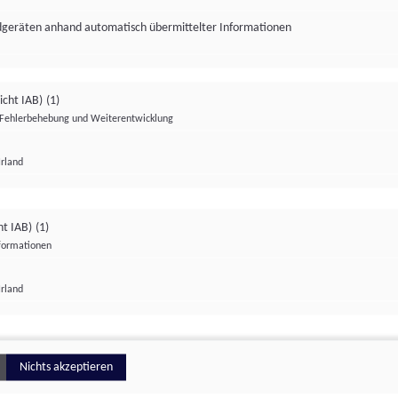
ndgeräten anhand automatisch übermittelter Informationen
icht IAB)
(1)
Fehlerbehebung und Weiterentwicklung
Irland
Impressum
Datenschutzerklärung
Datenschutzeinstellungen
ht IAB)
(1)
nformationen
Irland
ionell
Nichts akzeptieren