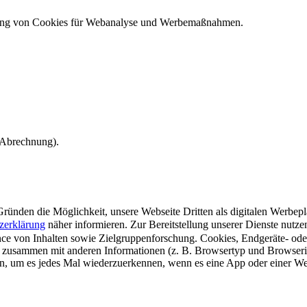
ndung von Cookies für Webanalyse und Werbemaßnahmen.
e Abrechnung).
ünden die Möglichkeit, unsere Webseite Dritten als digitalen Werbeplat
zerklärung
näher informieren.
Zur Bereitstellung unserer Dienste nutz
e von Inhalten sowie Zielgruppenforschung. Cookies, Endgeräte- ode
 zusammen mit anderen Informationen (z. B. Browsertyp und Browserin
n, um es jedes Mal wiederzuerkennen, wenn es eine App oder einer Webs