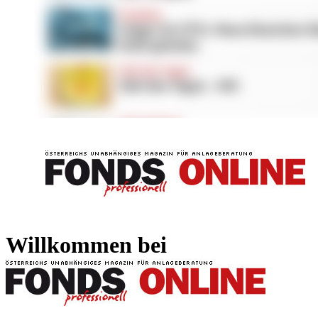
FONDS professionell
FONDS professi
Willkommen bei