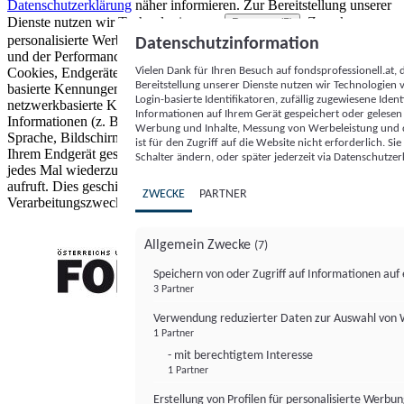
Datenschutzerklärung
näher informieren.
Zur Bereitstellung unserer
Dienste nutzen wir Technologien von
. Zwecke:
Partnern (5)
personalisierte Werbung und Inhalte, Messung von Werbeleistung
Datenschutzinformation
und der Performance von Inhalten sowie Zielgruppenforschung.
Vielen Dank für Ihren Besuch auf fondsprofessionell.at
Cookies, Endgeräte- oder ähnliche Online-Kennungen (z. B. login-
Bereitstellung unserer Dienste nutzen wir Technologien
basierte Kennungen, zufällig generierte Kennungen,
Login-basierte Identifikatoren, zufällig zugewiesene Id
netzwerkbasierte Kennungen) können zusammen mit anderen
Informationen auf Ihrem Gerät gespeichert oder gelese
Informationen (z. B. Browsertyp und Browserinformationen,
Werbung und Inhalte, Messung von Werbeleistung und d
Sprache, Bildschirmgröße, unterstützte Technologien usw.) auf
ist für den Zugriff auf die Website nicht erforderlich. S
Ihrem Endgerät gespeichert oder von dort ausgelesen werden, um es
Schalter ändern, oder später jederzeit via Datenschutzer
jedes Mal wiederzuerkennen, wenn es eine App oder einer Webseite
aufruft. Dies geschieht für einen oder mehrere der hier aufgeführten
ZWECKE
PARTNER
Verarbeitungszwecke.
Allgemein Zwecke
(7)
Speichern von oder Zugriff auf Informationen au
3 Partner
FONDS professionell
Verwendung reduzierter Daten zur Auswahl von
1 Partner
- mit berechtigtem Interesse
1 Partner
Erstellung von Profilen für personalisierte Werbu