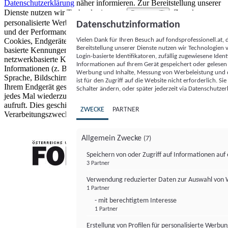
Datenschutzerklärung
näher informieren.
Zur Bereitstellung unserer
Dienste nutzen wir Technologien von
. Zwecke:
Partnern (5)
personalisierte Werbung und Inhalte, Messung von Werbeleistung
Datenschutzinformation
und der Performance von Inhalten sowie Zielgruppenforschung.
Vielen Dank für Ihren Besuch auf fondsprofessionell.at
Cookies, Endgeräte- oder ähnliche Online-Kennungen (z. B. login-
Bereitstellung unserer Dienste nutzen wir Technologien
basierte Kennungen, zufällig generierte Kennungen,
Login-basierte Identifikatoren, zufällig zugewiesene Id
netzwerkbasierte Kennungen) können zusammen mit anderen
Informationen auf Ihrem Gerät gespeichert oder gelese
Informationen (z. B. Browsertyp und Browserinformationen,
Werbung und Inhalte, Messung von Werbeleistung und d
Sprache, Bildschirmgröße, unterstützte Technologien usw.) auf
ist für den Zugriff auf die Website nicht erforderlich. S
Ihrem Endgerät gespeichert oder von dort ausgelesen werden, um es
Schalter ändern, oder später jederzeit via Datenschutzer
jedes Mal wiederzuerkennen, wenn es eine App oder einer Webseite
aufruft. Dies geschieht für einen oder mehrere der hier aufgeführten
ZWECKE
PARTNER
Verarbeitungszwecke.
Allgemein Zwecke
(7)
Speichern von oder Zugriff auf Informationen au
3 Partner
FONDS professionell
Verwendung reduzierter Daten zur Auswahl von
1 Partner
- mit berechtigtem Interesse
1 Partner
Erstellung von Profilen für personalisierte Werbu