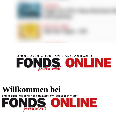
FONDS professionell
FONDS professi
Willkommen bei