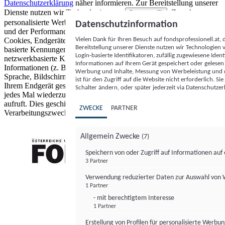
Datenschutzerklärung
näher informieren.
Zur Bereitstellung unserer
Dienste nutzen wir Technologien von
. Zwecke:
Partnern (5)
personalisierte Werbung und Inhalte, Messung von Werbeleistung
Datenschutzinformation
und der Performance von Inhalten sowie Zielgruppenforschung.
Vielen Dank für Ihren Besuch auf fondsprofessionell.at
Cookies, Endgeräte- oder ähnliche Online-Kennungen (z. B. login-
Bereitstellung unserer Dienste nutzen wir Technologien
basierte Kennungen, zufällig generierte Kennungen,
Login-basierte Identifikatoren, zufällig zugewiesene Id
netzwerkbasierte Kennungen) können zusammen mit anderen
Informationen auf Ihrem Gerät gespeichert oder gelese
Informationen (z. B. Browsertyp und Browserinformationen,
Werbung und Inhalte, Messung von Werbeleistung und d
Sprache, Bildschirmgröße, unterstützte Technologien usw.) auf
ist für den Zugriff auf die Website nicht erforderlich. S
Ihrem Endgerät gespeichert oder von dort ausgelesen werden, um es
Schalter ändern, oder später jederzeit via Datenschutzer
jedes Mal wiederzuerkennen, wenn es eine App oder einer Webseite
aufruft. Dies geschieht für einen oder mehrere der hier aufgeführten
ZWECKE
PARTNER
Verarbeitungszwecke.
Allgemein Zwecke
(7)
Speichern von oder Zugriff auf Informationen au
3 Partner
FONDS professionell
Verwendung reduzierter Daten zur Auswahl von
1 Partner
- mit berechtigtem Interesse
1 Partner
Erstellung von Profilen für personalisierte Werbu