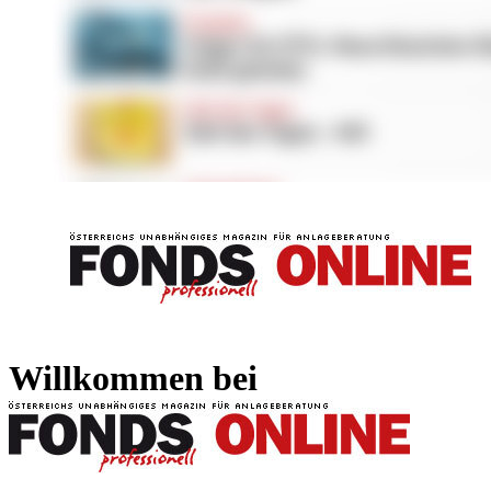
FONDS professionell
FONDS professi
Willkommen bei