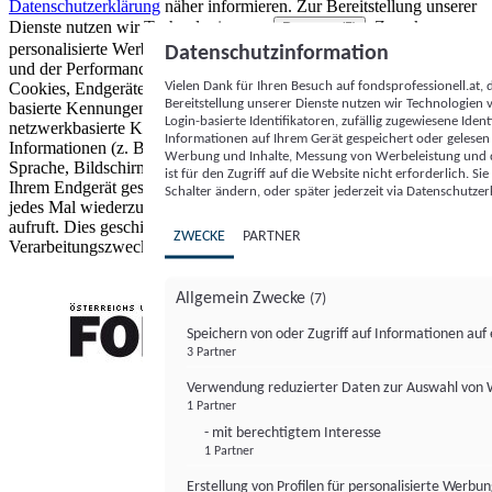
Datenschutzerklärung
näher informieren.
Zur Bereitstellung unserer
Dienste nutzen wir Technologien von
. Zwecke:
Partnern (5)
personalisierte Werbung und Inhalte, Messung von Werbeleistung
Datenschutzinformation
und der Performance von Inhalten sowie Zielgruppenforschung.
Vielen Dank für Ihren Besuch auf fondsprofessionell.at
Cookies, Endgeräte- oder ähnliche Online-Kennungen (z. B. login-
Bereitstellung unserer Dienste nutzen wir Technologien
basierte Kennungen, zufällig generierte Kennungen,
Login-basierte Identifikatoren, zufällig zugewiesene Id
netzwerkbasierte Kennungen) können zusammen mit anderen
Informationen auf Ihrem Gerät gespeichert oder gelese
Informationen (z. B. Browsertyp und Browserinformationen,
Werbung und Inhalte, Messung von Werbeleistung und d
Sprache, Bildschirmgröße, unterstützte Technologien usw.) auf
ist für den Zugriff auf die Website nicht erforderlich. S
Ihrem Endgerät gespeichert oder von dort ausgelesen werden, um es
Schalter ändern, oder später jederzeit via Datenschutzer
jedes Mal wiederzuerkennen, wenn es eine App oder einer Webseite
aufruft. Dies geschieht für einen oder mehrere der hier aufgeführten
ZWECKE
PARTNER
Verarbeitungszwecke.
Allgemein Zwecke
(7)
Speichern von oder Zugriff auf Informationen au
3 Partner
FONDS professionell
Verwendung reduzierter Daten zur Auswahl von
1 Partner
- mit berechtigtem Interesse
1 Partner
Erstellung von Profilen für personalisierte Werbu