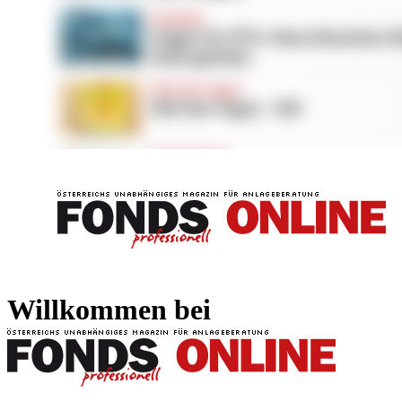
FONDS professionell
FONDS professi
Willkommen bei