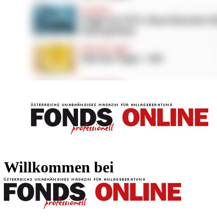
FONDS professionell
FONDS professi
Willkommen bei