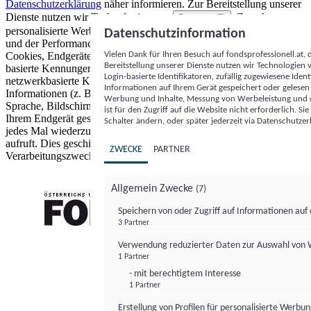
Datenschutzerklärung
näher informieren.
Zur Bereitstellung unserer
Dienste nutzen wir Technologien von
. Zwecke:
Partnern (5)
personalisierte Werbung und Inhalte, Messung von Werbeleistung
Datenschutzinformation
und der Performance von Inhalten sowie Zielgruppenforschung.
Vielen Dank für Ihren Besuch auf fondsprofessionell.at
Cookies, Endgeräte- oder ähnliche Online-Kennungen (z. B. login-
Bereitstellung unserer Dienste nutzen wir Technologien
basierte Kennungen, zufällig generierte Kennungen,
Login-basierte Identifikatoren, zufällig zugewiesene Id
netzwerkbasierte Kennungen) können zusammen mit anderen
Informationen auf Ihrem Gerät gespeichert oder gelese
Informationen (z. B. Browsertyp und Browserinformationen,
Werbung und Inhalte, Messung von Werbeleistung und d
Sprache, Bildschirmgröße, unterstützte Technologien usw.) auf
ist für den Zugriff auf die Website nicht erforderlich. S
Ihrem Endgerät gespeichert oder von dort ausgelesen werden, um es
Schalter ändern, oder später jederzeit via Datenschutzer
jedes Mal wiederzuerkennen, wenn es eine App oder einer Webseite
aufruft. Dies geschieht für einen oder mehrere der hier aufgeführten
ZWECKE
PARTNER
Verarbeitungszwecke.
Allgemein Zwecke
(7)
Speichern von oder Zugriff auf Informationen au
3 Partner
FONDS professionell
Verwendung reduzierter Daten zur Auswahl von
1 Partner
- mit berechtigtem Interesse
1 Partner
Erstellung von Profilen für personalisierte Werbu