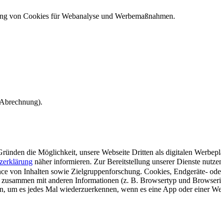
ndung von Cookies für Webanalyse und Werbemaßnahmen.
e Abrechnung).
ünden die Möglichkeit, unsere Webseite Dritten als digitalen Werbeplat
zerklärung
näher informieren.
Zur Bereitstellung unserer Dienste nutz
e von Inhalten sowie Zielgruppenforschung. Cookies, Endgeräte- ode
 zusammen mit anderen Informationen (z. B. Browsertyp und Browserin
n, um es jedes Mal wiederzuerkennen, wenn es eine App oder einer Webs