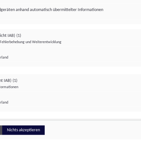
ndgeräten anhand automatisch übermittelter Informationen
icht IAB)
(1)
Fehlerbehebung und Weiterentwicklung
Irland
Impressum
Datenschutzerklärung
Datenschutzeinstellungen
ht IAB)
(1)
nformationen
Irland
ionell
Nichts akzeptieren