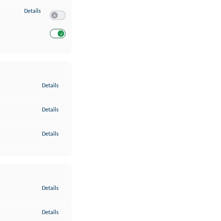
zu Entwicklung und Verbesserung der Angebote
Details
Switch zum Einwilligen bzw. Ablehnen des Dienstes Entwickl
Switch zum Einwilligen bzw. Ablehnen des Dienstes Entwicklu
zu Gewährleistung der Sicherheit, Verhinderung und Aufdeckung v
Details
zu Bereitstellung und Anzeige von Werbung und Inhalten
Details
zu Ihre Entscheidungen zum Datenschutz speichern und übermittel
Details
zu Abgleichung und Kombination von Daten aus unterschiedlichen 
Details
zu Verknüpfung verschiedener Endgeräte
Details