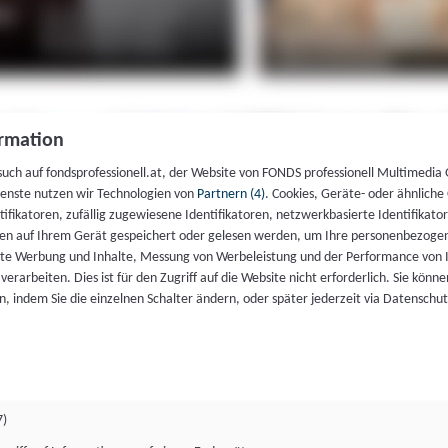
rmation
such auf fondsprofessionell.at, der Website von FONDS professionell Multimedia
ienste nutzen wir Technologien von
Partnern (4)
. Cookies, Geräte- oder ähnliche
entifikatoren, zufällig zugewiesene Identifikatoren, netzwerkbasierte Identifik
en auf Ihrem Gerät gespeichert oder gelesen werden, um Ihre personenbezogen
rte Werbung und Inhalte, Messung von Werbeleistung und der Performance von 
erarbeiten. Dies ist für den Zugriff auf die Website nicht erforderlich. Sie können
, indem Sie die einzelnen Schalter ändern, oder später jederzeit via Datenschu
7)