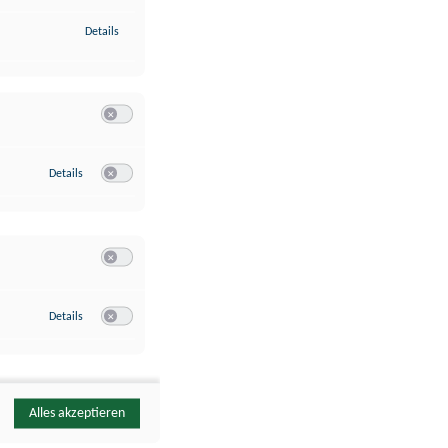
zu Identifikation von Endgeräten anhand automatisch übermittelte
Details
Switch zum Einwilligen bzw. Ablehnen der Kategorie Analyse / 
zu Google Analytics
Details
Switch zum Einwilligen bzw. Ablehnen des Dienstes Google Ana
Switch zum Einwilligen bzw. Ablehnen der Kategorie Sonstige 
zu YouTube
Details
Switch zum Einwilligen bzw. Ablehnen des Dienstes YouTube
Alles akzeptieren