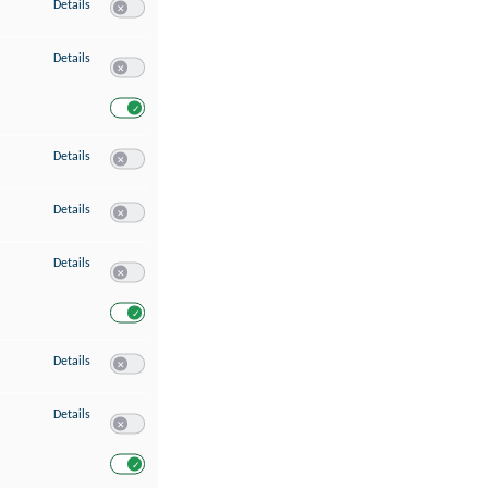
zu Speichern von oder Zugriff auf Informationen auf einem Endgerät
Details
Switch zum Einwilligen bzw. Ablehnen des Dienstes Speichern 
zu Verwendung reduzierter Daten zur Auswahl von Werbeanzeigen
Details
Switch zum Einwilligen bzw. Ablehnen des Dienstes Verwend
Switch zum Einwilligen bzw. Ablehnen des Dienstes Verwendu
zu Erstellung von Profilen für personalisierte Werbung
Details
Switch zum Einwilligen bzw. Ablehnen des Dienstes Erstellung 
zu Verwendung von Profilen zur Auswahl personalisierter Werbung
Details
Switch zum Einwilligen bzw. Ablehnen des Dienstes Verwendun
zu Messung der Werbeleistung
Details
Switch zum Einwilligen bzw. Ablehnen des Dienstes Messung 
Switch zum Einwilligen bzw. Ablehnen des Dienstes Messung d
zu Messung der Performance von Inhalten
Details
Switch zum Einwilligen bzw. Ablehnen des Dienstes Messung 
zu Analyse von Zielgruppen durch Statistiken oder Kombinationen von Dat
Details
Switch zum Einwilligen bzw. Ablehnen des Dienstes Analyse v
Switch zum Einwilligen bzw. Ablehnen des Dienstes Analyse v