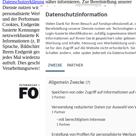
Datenschutzerklärung
näher informieren.
Zur Bereitstellung unserer
Dienste nutzen wir Technologien von
. Zwecke:
Partnern (5)
personalisierte Werbung und Inhalte, Messung von Werbeleistung
Datenschutzinformation
und der Performance von Inhalten sowie Zielgruppenforschung.
Vielen Dank für Ihren Besuch auf fondsprofessionell.at
Cookies, Endgeräte- oder ähnliche Online-Kennungen (z. B. login-
Bereitstellung unserer Dienste nutzen wir Technologien
basierte Kennungen, zufällig generierte Kennungen,
Login-basierte Identifikatoren, zufällig zugewiesene Id
netzwerkbasierte Kennungen) können zusammen mit anderen
Informationen auf Ihrem Gerät gespeichert oder gelese
Informationen (z. B. Browsertyp und Browserinformationen,
Werbung und Inhalte, Messung von Werbeleistung und d
Sprache, Bildschirmgröße, unterstützte Technologien usw.) auf
ist für den Zugriff auf die Website nicht erforderlich. S
Ihrem Endgerät gespeichert oder von dort ausgelesen werden, um es
Schalter ändern, oder später jederzeit via Datenschutzer
jedes Mal wiederzuerkennen, wenn es eine App oder einer Webseite
aufruft. Dies geschieht für einen oder mehrere der hier aufgeführten
ZWECKE
PARTNER
Verarbeitungszwecke.
Allgemein Zwecke
(7)
Speichern von oder Zugriff auf Informationen au
3 Partner
FONDS professionell
Verwendung reduzierter Daten zur Auswahl von
1 Partner
- mit berechtigtem Interesse
1 Partner
Erstellung von Profilen für personalisierte Werbu