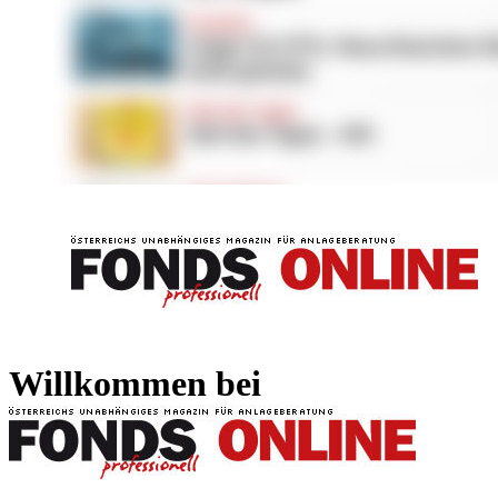
FONDS professionell
FONDS professi
Willkommen bei