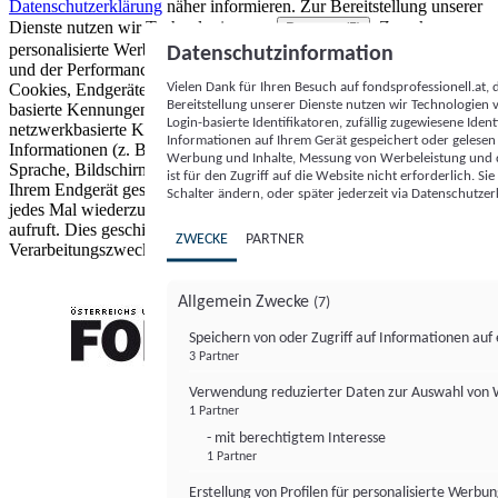
Datenschutzerklärung
näher informieren.
Zur Bereitstellung unserer
Dienste nutzen wir Technologien von
. Zwecke:
Partnern (5)
personalisierte Werbung und Inhalte, Messung von Werbeleistung
Datenschutzinformation
und der Performance von Inhalten sowie Zielgruppenforschung.
Vielen Dank für Ihren Besuch auf fondsprofessionell.at
Cookies, Endgeräte- oder ähnliche Online-Kennungen (z. B. login-
Bereitstellung unserer Dienste nutzen wir Technologien
basierte Kennungen, zufällig generierte Kennungen,
Login-basierte Identifikatoren, zufällig zugewiesene Id
netzwerkbasierte Kennungen) können zusammen mit anderen
Informationen auf Ihrem Gerät gespeichert oder gelese
Informationen (z. B. Browsertyp und Browserinformationen,
Werbung und Inhalte, Messung von Werbeleistung und d
Sprache, Bildschirmgröße, unterstützte Technologien usw.) auf
ist für den Zugriff auf die Website nicht erforderlich. S
Ihrem Endgerät gespeichert oder von dort ausgelesen werden, um es
Schalter ändern, oder später jederzeit via Datenschutzer
jedes Mal wiederzuerkennen, wenn es eine App oder einer Webseite
aufruft. Dies geschieht für einen oder mehrere der hier aufgeführten
ZWECKE
PARTNER
Verarbeitungszwecke.
Allgemein Zwecke
(7)
Speichern von oder Zugriff auf Informationen au
3 Partner
FONDS professionell
Verwendung reduzierter Daten zur Auswahl von
1 Partner
- mit berechtigtem Interesse
1 Partner
Erstellung von Profilen für personalisierte Werbu