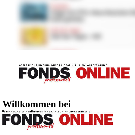
FONDS professionell
FONDS professi
Willkommen bei