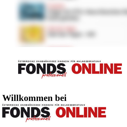
FONDS professionell
FONDS professi
Willkommen bei