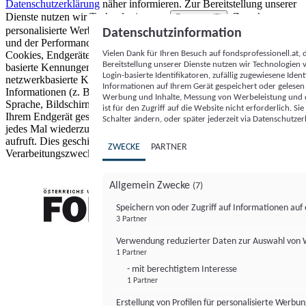
Datenschutzerklärung
näher informieren.
Zur Bereitstellung unserer
Dienste nutzen wir Technologien von
. Zwecke:
Partnern (5)
personalisierte Werbung und Inhalte, Messung von Werbeleistung
Datenschutzinformation
und der Performance von Inhalten sowie Zielgruppenforschung.
Vielen Dank für Ihren Besuch auf fondsprofessionell.at
Cookies, Endgeräte- oder ähnliche Online-Kennungen (z. B. login-
Bereitstellung unserer Dienste nutzen wir Technologien
basierte Kennungen, zufällig generierte Kennungen,
Login-basierte Identifikatoren, zufällig zugewiesene Id
netzwerkbasierte Kennungen) können zusammen mit anderen
Informationen auf Ihrem Gerät gespeichert oder gelese
Informationen (z. B. Browsertyp und Browserinformationen,
Werbung und Inhalte, Messung von Werbeleistung und d
Sprache, Bildschirmgröße, unterstützte Technologien usw.) auf
ist für den Zugriff auf die Website nicht erforderlich. S
Ihrem Endgerät gespeichert oder von dort ausgelesen werden, um es
Schalter ändern, oder später jederzeit via Datenschutzer
jedes Mal wiederzuerkennen, wenn es eine App oder einer Webseite
aufruft. Dies geschieht für einen oder mehrere der hier aufgeführten
ZWECKE
PARTNER
Verarbeitungszwecke.
Allgemein Zwecke
(7)
Speichern von oder Zugriff auf Informationen au
3 Partner
FONDS professionell
Verwendung reduzierter Daten zur Auswahl von
1 Partner
- mit berechtigtem Interesse
1 Partner
Erstellung von Profilen für personalisierte Werbu