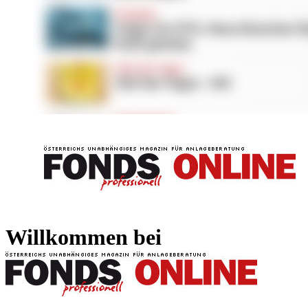
FONDS professionell
FONDS professi
Willkommen bei