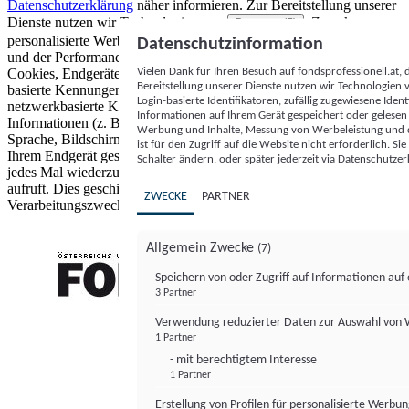
Datenschutzerklärung
näher informieren.
Zur Bereitstellung unserer
Dienste nutzen wir Technologien von
. Zwecke:
Partnern (5)
personalisierte Werbung und Inhalte, Messung von Werbeleistung
Datenschutzinformation
und der Performance von Inhalten sowie Zielgruppenforschung.
Vielen Dank für Ihren Besuch auf fondsprofessionell.at
Cookies, Endgeräte- oder ähnliche Online-Kennungen (z. B. login-
Bereitstellung unserer Dienste nutzen wir Technologien
basierte Kennungen, zufällig generierte Kennungen,
Login-basierte Identifikatoren, zufällig zugewiesene Id
netzwerkbasierte Kennungen) können zusammen mit anderen
Informationen auf Ihrem Gerät gespeichert oder gelese
Informationen (z. B. Browsertyp und Browserinformationen,
Werbung und Inhalte, Messung von Werbeleistung und d
Sprache, Bildschirmgröße, unterstützte Technologien usw.) auf
ist für den Zugriff auf die Website nicht erforderlich. S
Ihrem Endgerät gespeichert oder von dort ausgelesen werden, um es
Schalter ändern, oder später jederzeit via Datenschutzer
jedes Mal wiederzuerkennen, wenn es eine App oder einer Webseite
aufruft. Dies geschieht für einen oder mehrere der hier aufgeführten
ZWECKE
PARTNER
Verarbeitungszwecke.
Allgemein Zwecke
(7)
Speichern von oder Zugriff auf Informationen au
3 Partner
FONDS professionell
Verwendung reduzierter Daten zur Auswahl von
1 Partner
- mit berechtigtem Interesse
1 Partner
Erstellung von Profilen für personalisierte Werbu