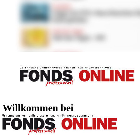
FONDS professionell
FONDS professi
Willkommen bei