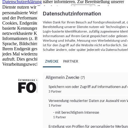
Datenschutzerklärung
näher informieren.
Zur Bereitstellung unserer
Dienste nutzen wir Technologien von
. Zwecke:
Partnern (5)
personalisierte Werbung und Inhalte, Messung von Werbeleistung
Datenschutzinformation
und der Performance von Inhalten sowie Zielgruppenforschung.
Vielen Dank für Ihren Besuch auf fondsprofessionell.at
Cookies, Endgeräte- oder ähnliche Online-Kennungen (z. B. login-
Bereitstellung unserer Dienste nutzen wir Technologien
basierte Kennungen, zufällig generierte Kennungen,
Login-basierte Identifikatoren, zufällig zugewiesene Id
netzwerkbasierte Kennungen) können zusammen mit anderen
Informationen auf Ihrem Gerät gespeichert oder gelese
Informationen (z. B. Browsertyp und Browserinformationen,
Werbung und Inhalte, Messung von Werbeleistung und d
Sprache, Bildschirmgröße, unterstützte Technologien usw.) auf
ist für den Zugriff auf die Website nicht erforderlich. S
Ihrem Endgerät gespeichert oder von dort ausgelesen werden, um es
Schalter ändern, oder später jederzeit via Datenschutzer
jedes Mal wiederzuerkennen, wenn es eine App oder einer Webseite
aufruft. Dies geschieht für einen oder mehrere der hier aufgeführten
ZWECKE
PARTNER
Verarbeitungszwecke.
Allgemein Zwecke
(7)
Speichern von oder Zugriff auf Informationen au
3 Partner
FONDS professionell
Verwendung reduzierter Daten zur Auswahl von
1 Partner
- mit berechtigtem Interesse
1 Partner
Erstellung von Profilen für personalisierte Werbu