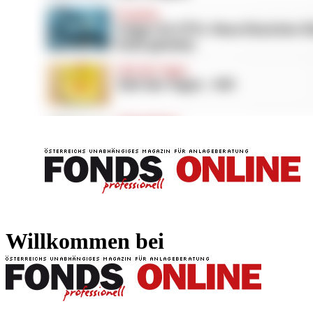
FONDS professionell
FONDS professi
Willkommen bei