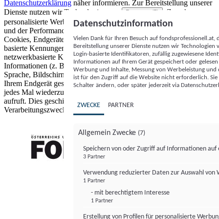
Datenschutzerklärung
näher informieren.
Zur Bereitstellung unserer
Dienste nutzen wir Technologien von
. Zwecke:
Partnern (5)
personalisierte Werbung und Inhalte, Messung von Werbeleistung
Datenschutzinformation
und der Performance von Inhalten sowie Zielgruppenforschung.
Vielen Dank für Ihren Besuch auf fondsprofessionell.at
Cookies, Endgeräte- oder ähnliche Online-Kennungen (z. B. login-
Bereitstellung unserer Dienste nutzen wir Technologien
basierte Kennungen, zufällig generierte Kennungen,
Login-basierte Identifikatoren, zufällig zugewiesene Id
netzwerkbasierte Kennungen) können zusammen mit anderen
Informationen auf Ihrem Gerät gespeichert oder gelese
Informationen (z. B. Browsertyp und Browserinformationen,
Werbung und Inhalte, Messung von Werbeleistung und d
Sprache, Bildschirmgröße, unterstützte Technologien usw.) auf
ist für den Zugriff auf die Website nicht erforderlich. S
Ihrem Endgerät gespeichert oder von dort ausgelesen werden, um es
Schalter ändern, oder später jederzeit via Datenschutzer
jedes Mal wiederzuerkennen, wenn es eine App oder einer Webseite
aufruft. Dies geschieht für einen oder mehrere der hier aufgeführten
ZWECKE
PARTNER
Verarbeitungszwecke.
Allgemein Zwecke
(7)
Speichern von oder Zugriff auf Informationen au
3 Partner
FONDS professionell
Verwendung reduzierter Daten zur Auswahl von
1 Partner
- mit berechtigtem Interesse
1 Partner
Erstellung von Profilen für personalisierte Werbu