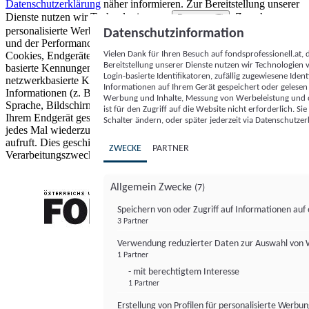
Datenschutzerklärung
näher informieren.
Zur Bereitstellung unserer
Dienste nutzen wir Technologien von
. Zwecke:
Partnern (5)
personalisierte Werbung und Inhalte, Messung von Werbeleistung
Datenschutzinformation
und der Performance von Inhalten sowie Zielgruppenforschung.
Vielen Dank für Ihren Besuch auf fondsprofessionell.at
Cookies, Endgeräte- oder ähnliche Online-Kennungen (z. B. login-
Bereitstellung unserer Dienste nutzen wir Technologien
basierte Kennungen, zufällig generierte Kennungen,
Login-basierte Identifikatoren, zufällig zugewiesene Id
netzwerkbasierte Kennungen) können zusammen mit anderen
Informationen auf Ihrem Gerät gespeichert oder gelese
Informationen (z. B. Browsertyp und Browserinformationen,
Werbung und Inhalte, Messung von Werbeleistung und d
Sprache, Bildschirmgröße, unterstützte Technologien usw.) auf
ist für den Zugriff auf die Website nicht erforderlich. S
Ihrem Endgerät gespeichert oder von dort ausgelesen werden, um es
Schalter ändern, oder später jederzeit via Datenschutzer
jedes Mal wiederzuerkennen, wenn es eine App oder einer Webseite
aufruft. Dies geschieht für einen oder mehrere der hier aufgeführten
ZWECKE
PARTNER
Verarbeitungszwecke.
Allgemein Zwecke
(7)
Speichern von oder Zugriff auf Informationen au
3 Partner
FONDS professionell
Verwendung reduzierter Daten zur Auswahl von
1 Partner
- mit berechtigtem Interesse
1 Partner
Erstellung von Profilen für personalisierte Werbu