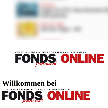
FONDS professionell
FONDS professi
Willkommen bei