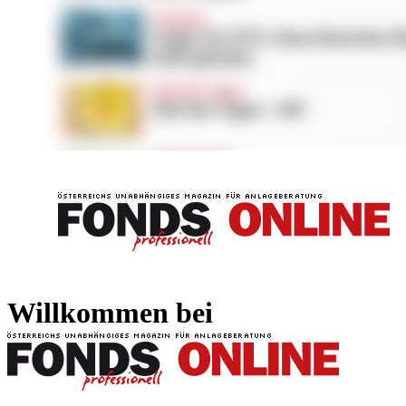
FONDS professionell
FONDS professi
Willkommen bei