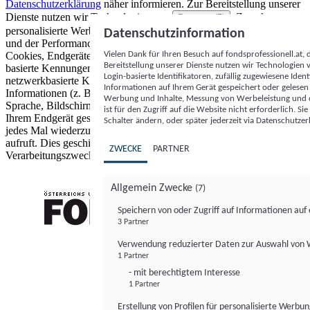
Datenschutzerklärung
näher informieren.
Zur Bereitstellung unserer
Dienste nutzen wir Technologien von
. Zwecke:
Partnern (5)
personalisierte Werbung und Inhalte, Messung von Werbeleistung
Datenschutzinformation
und der Performance von Inhalten sowie Zielgruppenforschung.
Vielen Dank für Ihren Besuch auf fondsprofessionell.at
Cookies, Endgeräte- oder ähnliche Online-Kennungen (z. B. login-
Bereitstellung unserer Dienste nutzen wir Technologien
basierte Kennungen, zufällig generierte Kennungen,
Login-basierte Identifikatoren, zufällig zugewiesene Id
netzwerkbasierte Kennungen) können zusammen mit anderen
Informationen auf Ihrem Gerät gespeichert oder gelese
Informationen (z. B. Browsertyp und Browserinformationen,
Werbung und Inhalte, Messung von Werbeleistung und d
Sprache, Bildschirmgröße, unterstützte Technologien usw.) auf
ist für den Zugriff auf die Website nicht erforderlich. S
Ihrem Endgerät gespeichert oder von dort ausgelesen werden, um es
Schalter ändern, oder später jederzeit via Datenschutzer
jedes Mal wiederzuerkennen, wenn es eine App oder einer Webseite
aufruft. Dies geschieht für einen oder mehrere der hier aufgeführten
ZWECKE
PARTNER
Verarbeitungszwecke.
Allgemein Zwecke
(7)
Speichern von oder Zugriff auf Informationen au
3 Partner
FONDS professionell
Verwendung reduzierter Daten zur Auswahl von
1 Partner
- mit berechtigtem Interesse
1 Partner
Erstellung von Profilen für personalisierte Werbu