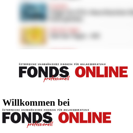
FONDS professionell
FONDS professi
Willkommen bei