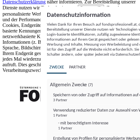
Datenschutzerklärung
näher informieren.
Zur Bereitstellung unserer
Dienste nutzen wir Technologien von
. Zwecke:
Partnern (5)
personalisierte Werbung und Inhalte, Messung von Werbeleistung
Datenschutzinformation
und der Performance von Inhalten sowie Zielgruppenforschung.
Vielen Dank für Ihren Besuch auf fondsprofessionell.at
Cookies, Endgeräte- oder ähnliche Online-Kennungen (z. B. login-
Bereitstellung unserer Dienste nutzen wir Technologien
basierte Kennungen, zufällig generierte Kennungen,
Login-basierte Identifikatoren, zufällig zugewiesene Id
netzwerkbasierte Kennungen) können zusammen mit anderen
Informationen auf Ihrem Gerät gespeichert oder gelese
Informationen (z. B. Browsertyp und Browserinformationen,
Werbung und Inhalte, Messung von Werbeleistung und d
Sprache, Bildschirmgröße, unterstützte Technologien usw.) auf
ist für den Zugriff auf die Website nicht erforderlich. S
Ihrem Endgerät gespeichert oder von dort ausgelesen werden, um es
Schalter ändern, oder später jederzeit via Datenschutzer
jedes Mal wiederzuerkennen, wenn es eine App oder einer Webseite
aufruft. Dies geschieht für einen oder mehrere der hier aufgeführten
ZWECKE
PARTNER
Verarbeitungszwecke.
Allgemein Zwecke
(7)
Speichern von oder Zugriff auf Informationen au
3 Partner
FONDS professionell
Verwendung reduzierter Daten zur Auswahl von
1 Partner
- mit berechtigtem Interesse
1 Partner
Erstellung von Profilen für personalisierte Werbu