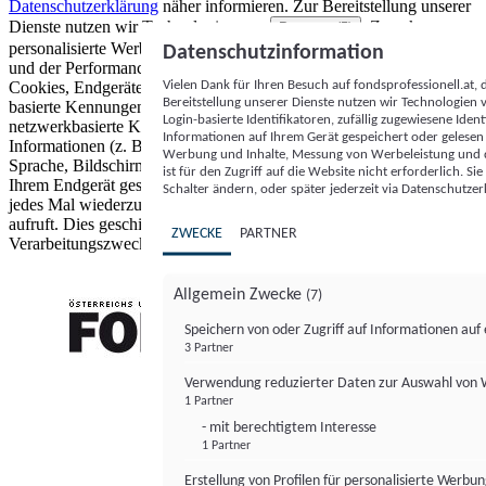
Datenschutzerklärung
näher informieren.
Zur Bereitstellung unserer
Dienste nutzen wir Technologien von
. Zwecke:
Partnern (5)
personalisierte Werbung und Inhalte, Messung von Werbeleistung
Datenschutzinformation
und der Performance von Inhalten sowie Zielgruppenforschung.
Vielen Dank für Ihren Besuch auf fondsprofessionell.at
Cookies, Endgeräte- oder ähnliche Online-Kennungen (z. B. login-
Bereitstellung unserer Dienste nutzen wir Technologien
basierte Kennungen, zufällig generierte Kennungen,
Login-basierte Identifikatoren, zufällig zugewiesene Id
netzwerkbasierte Kennungen) können zusammen mit anderen
Informationen auf Ihrem Gerät gespeichert oder gelese
Informationen (z. B. Browsertyp und Browserinformationen,
Werbung und Inhalte, Messung von Werbeleistung und d
Sprache, Bildschirmgröße, unterstützte Technologien usw.) auf
ist für den Zugriff auf die Website nicht erforderlich. S
Ihrem Endgerät gespeichert oder von dort ausgelesen werden, um es
Schalter ändern, oder später jederzeit via Datenschutzer
jedes Mal wiederzuerkennen, wenn es eine App oder einer Webseite
aufruft. Dies geschieht für einen oder mehrere der hier aufgeführten
ZWECKE
PARTNER
Verarbeitungszwecke.
Allgemein Zwecke
(7)
Speichern von oder Zugriff auf Informationen au
3 Partner
FONDS professionell
Verwendung reduzierter Daten zur Auswahl von
1 Partner
- mit berechtigtem Interesse
1 Partner
Erstellung von Profilen für personalisierte Werbu