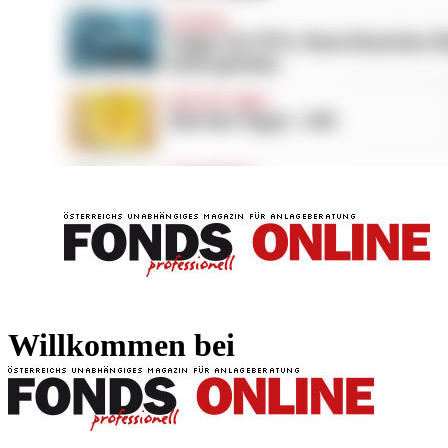
FONDS professionell
FONDS professi
Willkommen bei