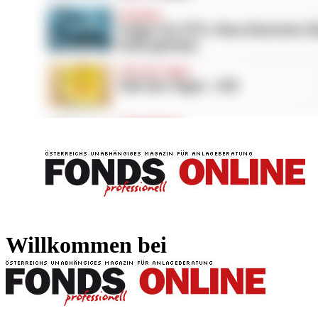
FONDS professionell
FONDS professi
Willkommen bei