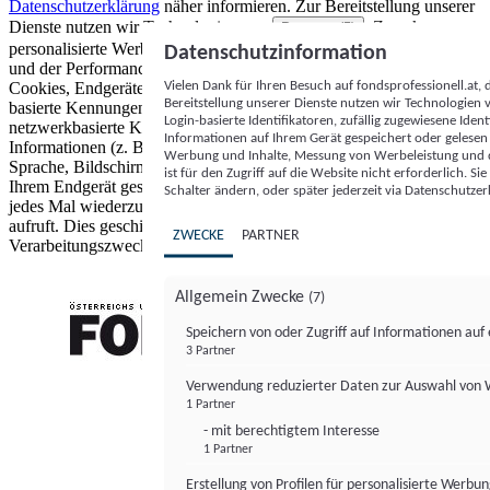
Datenschutzerklärung
näher informieren.
Zur Bereitstellung unserer
Dienste nutzen wir Technologien von
. Zwecke:
Partnern (5)
personalisierte Werbung und Inhalte, Messung von Werbeleistung
Datenschutzinformation
und der Performance von Inhalten sowie Zielgruppenforschung.
Vielen Dank für Ihren Besuch auf fondsprofessionell.at
Cookies, Endgeräte- oder ähnliche Online-Kennungen (z. B. login-
Bereitstellung unserer Dienste nutzen wir Technologien
basierte Kennungen, zufällig generierte Kennungen,
Login-basierte Identifikatoren, zufällig zugewiesene Id
netzwerkbasierte Kennungen) können zusammen mit anderen
Informationen auf Ihrem Gerät gespeichert oder gelese
Informationen (z. B. Browsertyp und Browserinformationen,
Werbung und Inhalte, Messung von Werbeleistung und d
Sprache, Bildschirmgröße, unterstützte Technologien usw.) auf
ist für den Zugriff auf die Website nicht erforderlich. S
Ihrem Endgerät gespeichert oder von dort ausgelesen werden, um es
Schalter ändern, oder später jederzeit via Datenschutzer
jedes Mal wiederzuerkennen, wenn es eine App oder einer Webseite
aufruft. Dies geschieht für einen oder mehrere der hier aufgeführten
ZWECKE
PARTNER
Verarbeitungszwecke.
Allgemein Zwecke
(7)
Speichern von oder Zugriff auf Informationen au
3 Partner
FONDS professionell
Verwendung reduzierter Daten zur Auswahl von
1 Partner
- mit berechtigtem Interesse
1 Partner
Erstellung von Profilen für personalisierte Werbu