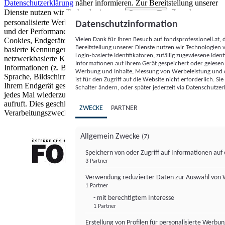
Datenschutzerklärung
näher informieren.
Zur Bereitstellung unserer
Dienste nutzen wir Technologien von
. Zwecke:
Partnern (5)
personalisierte Werbung und Inhalte, Messung von Werbeleistung
Datenschutzinformation
und der Performance von Inhalten sowie Zielgruppenforschung.
Vielen Dank für Ihren Besuch auf fondsprofessionell.at
Cookies, Endgeräte- oder ähnliche Online-Kennungen (z. B. login-
Bereitstellung unserer Dienste nutzen wir Technologien
basierte Kennungen, zufällig generierte Kennungen,
Login-basierte Identifikatoren, zufällig zugewiesene Id
netzwerkbasierte Kennungen) können zusammen mit anderen
Informationen auf Ihrem Gerät gespeichert oder gelese
Informationen (z. B. Browsertyp und Browserinformationen,
Werbung und Inhalte, Messung von Werbeleistung und d
Sprache, Bildschirmgröße, unterstützte Technologien usw.) auf
ist für den Zugriff auf die Website nicht erforderlich. S
Ihrem Endgerät gespeichert oder von dort ausgelesen werden, um es
Schalter ändern, oder später jederzeit via Datenschutzer
jedes Mal wiederzuerkennen, wenn es eine App oder einer Webseite
aufruft. Dies geschieht für einen oder mehrere der hier aufgeführten
ZWECKE
PARTNER
Verarbeitungszwecke.
Allgemein Zwecke
(7)
Speichern von oder Zugriff auf Informationen au
3 Partner
FONDS professionell
Verwendung reduzierter Daten zur Auswahl von
1 Partner
- mit berechtigtem Interesse
1 Partner
Erstellung von Profilen für personalisierte Werbu