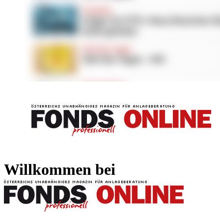
FONDS professionell
FONDS professi
Willkommen bei