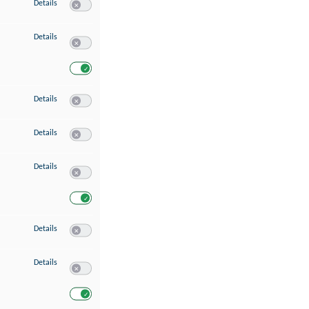
zu Speichern von oder Zugriff auf Informationen auf einem Endgerät
Details
Switch zum Einwilligen bzw. Ablehnen des Dienstes Speichern 
zu Verwendung reduzierter Daten zur Auswahl von Werbeanzeigen
Details
Switch zum Einwilligen bzw. Ablehnen des Dienstes Verwend
Switch zum Einwilligen bzw. Ablehnen des Dienstes Verwendu
zu Erstellung von Profilen für personalisierte Werbung
Details
Switch zum Einwilligen bzw. Ablehnen des Dienstes Erstellung 
zu Verwendung von Profilen zur Auswahl personalisierter Werbung
Details
Switch zum Einwilligen bzw. Ablehnen des Dienstes Verwendun
zu Messung der Werbeleistung
Details
Switch zum Einwilligen bzw. Ablehnen des Dienstes Messung 
Switch zum Einwilligen bzw. Ablehnen des Dienstes Messung d
zu Messung der Performance von Inhalten
Details
Switch zum Einwilligen bzw. Ablehnen des Dienstes Messung 
zu Analyse von Zielgruppen durch Statistiken oder Kombinationen von Dat
Details
Switch zum Einwilligen bzw. Ablehnen des Dienstes Analyse v
Switch zum Einwilligen bzw. Ablehnen des Dienstes Analyse v