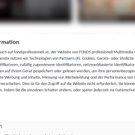
rmation
such auf fondsprofessionell.at, der Website von FONDS professionell Multimedia
ienste nutzen wir Technologien von
Partnern (4)
. Cookies, Geräte- oder ähnliche
entifikatoren, zufällig zugewiesene Identifikatoren, netzwerkbasierte Identifik
en auf Ihrem Gerät gespeichert oder gelesen werden, um Ihre personenbezogen
rte Werbung und Inhalte, Messung von Werbeleistung und der Performance von 
erarbeiten. Dies ist für den Zugriff auf die Website nicht erforderlich. Sie können
, indem Sie die einzelnen Schalter ändern, oder später jederzeit via Datenschu
7)