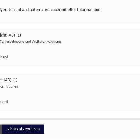
ndgeräten anhand automatisch übermittelter Informationen
icht IAB)
(1)
Fehlerbehebung und Weiterentwicklung
Irland
Impressum
Datenschutzerklärung
Datenschutzeinstellungen
ht IAB)
(1)
nformationen
Irland
ionell
Nichts akzeptieren