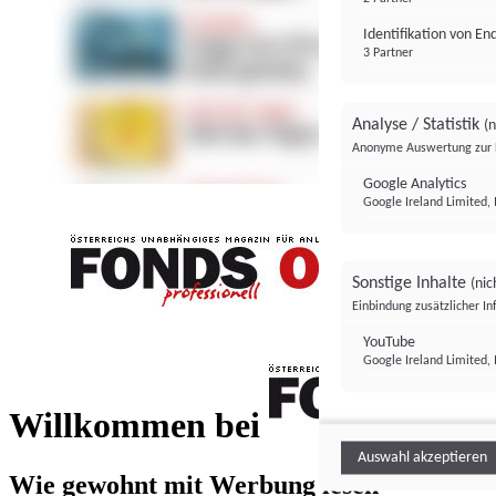
Identifikation von E
3 Partner
Analyse / Statistik
(n
Anonyme Auswertung zur 
Google Analytics
Google Ireland Limited, 
Sonstige Inhalte
(nic
Einbindung zusätzlicher I
FONDS professionell
YouTube
Google Ireland Limited, 
FONDS profess
Willkommen bei
Auswahl akzeptieren
Wie gewohnt mit Werbung lesen