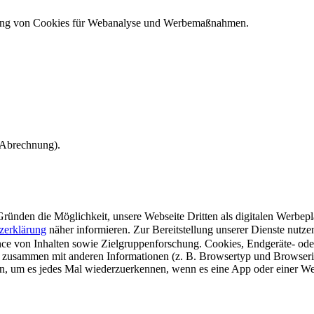
ndung von Cookies für Webanalyse und Werbemaßnahmen.
e Abrechnung).
ünden die Möglichkeit, unsere Webseite Dritten als digitalen Werbeplat
zerklärung
näher informieren.
Zur Bereitstellung unserer Dienste nutz
e von Inhalten sowie Zielgruppenforschung. Cookies, Endgeräte- ode
 zusammen mit anderen Informationen (z. B. Browsertyp und Browserin
n, um es jedes Mal wiederzuerkennen, wenn es eine App oder einer Webs