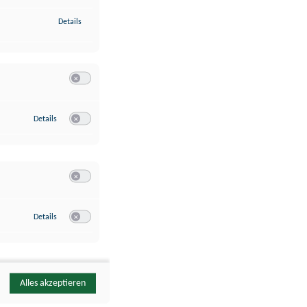
zu Identifikation von Endgeräten anhand automatisch übermittelte
Details
Switch zum Einwilligen bzw. Ablehnen der Kategorie Analyse / 
zu Google Analytics
Details
Switch zum Einwilligen bzw. Ablehnen des Dienstes Google Ana
Switch zum Einwilligen bzw. Ablehnen der Kategorie Sonstige 
zu YouTube
Details
Switch zum Einwilligen bzw. Ablehnen des Dienstes YouTube
Alles akzeptieren