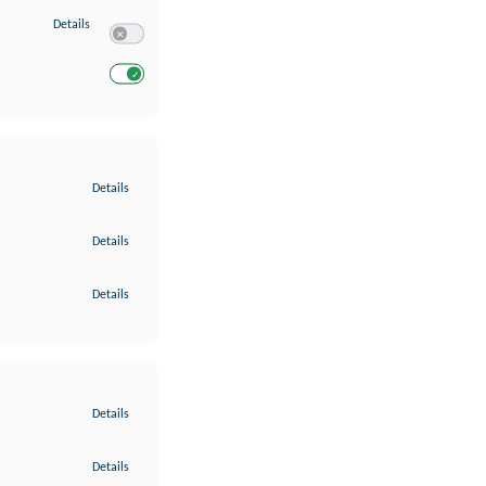
zu Entwicklung und Verbesserung der Angebote
Details
Switch zum Einwilligen bzw. Ablehnen des Dienstes Entwickl
Switch zum Einwilligen bzw. Ablehnen des Dienstes Entwicklu
zu Gewährleistung der Sicherheit, Verhinderung und Aufdeckung v
Details
zu Bereitstellung und Anzeige von Werbung und Inhalten
Details
zu Ihre Entscheidungen zum Datenschutz speichern und übermittel
Details
zu Abgleichung und Kombination von Daten aus unterschiedlichen 
Details
zu Verknüpfung verschiedener Endgeräte
Details