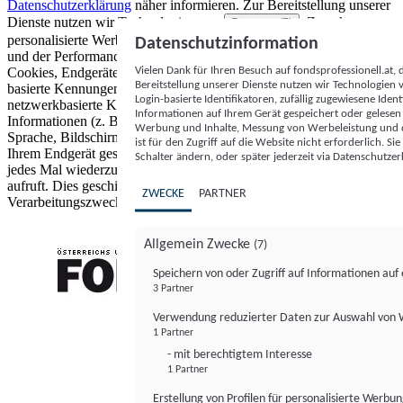
Datenschutzerklärung
näher informieren.
Zur Bereitstellung unserer
Dienste nutzen wir Technologien von
. Zwecke:
Partnern (5)
personalisierte Werbung und Inhalte, Messung von Werbeleistung
Datenschutzinformation
und der Performance von Inhalten sowie Zielgruppenforschung.
Vielen Dank für Ihren Besuch auf fondsprofessionell.at
Cookies, Endgeräte- oder ähnliche Online-Kennungen (z. B. login-
Bereitstellung unserer Dienste nutzen wir Technologien
basierte Kennungen, zufällig generierte Kennungen,
Login-basierte Identifikatoren, zufällig zugewiesene Id
netzwerkbasierte Kennungen) können zusammen mit anderen
Informationen auf Ihrem Gerät gespeichert oder gelese
Informationen (z. B. Browsertyp und Browserinformationen,
Werbung und Inhalte, Messung von Werbeleistung und d
Sprache, Bildschirmgröße, unterstützte Technologien usw.) auf
ist für den Zugriff auf die Website nicht erforderlich. S
Ihrem Endgerät gespeichert oder von dort ausgelesen werden, um es
Schalter ändern, oder später jederzeit via Datenschutzer
jedes Mal wiederzuerkennen, wenn es eine App oder einer Webseite
aufruft. Dies geschieht für einen oder mehrere der hier aufgeführten
ZWECKE
PARTNER
Verarbeitungszwecke.
Allgemein Zwecke
(7)
Speichern von oder Zugriff auf Informationen au
3 Partner
FONDS professionell
Verwendung reduzierter Daten zur Auswahl von
1 Partner
- mit berechtigtem Interesse
1 Partner
Erstellung von Profilen für personalisierte Werbu