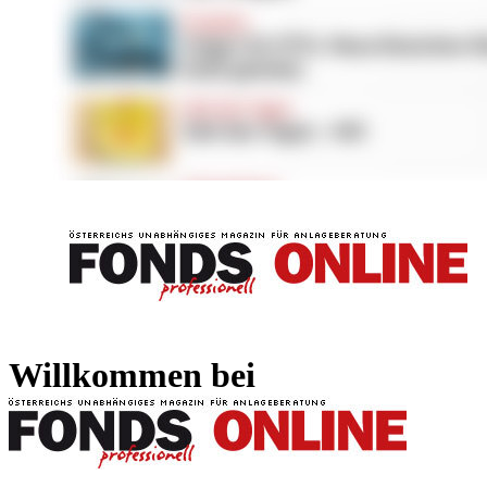
FONDS professionell
FONDS professi
Willkommen bei