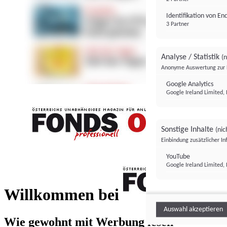
Identifikation von E
3 Partner
Analyse / Statistik
(n
Anonyme Auswertung zur 
Google Analytics
Google Ireland Limited, 
Sonstige Inhalte
(nic
Einbindung zusätzlicher I
FONDS professionell
YouTube
Google Ireland Limited, 
FONDS profess
Willkommen bei
Auswahl akzeptieren
Wie gewohnt mit Werbung lesen