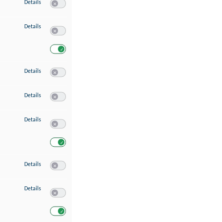
zu Speichern von oder Zugriff auf Informationen auf einem Endgerät
Details
Switch zum Einwilligen bzw. Ablehnen des Dienstes Speichern 
zu Verwendung reduzierter Daten zur Auswahl von Werbeanzeigen
Details
Switch zum Einwilligen bzw. Ablehnen des Dienstes Verwend
Switch zum Einwilligen bzw. Ablehnen des Dienstes Verwendu
zu Erstellung von Profilen für personalisierte Werbung
Details
Switch zum Einwilligen bzw. Ablehnen des Dienstes Erstellung 
zu Verwendung von Profilen zur Auswahl personalisierter Werbung
Details
Switch zum Einwilligen bzw. Ablehnen des Dienstes Verwendun
zu Messung der Werbeleistung
Details
Switch zum Einwilligen bzw. Ablehnen des Dienstes Messung 
Switch zum Einwilligen bzw. Ablehnen des Dienstes Messung d
zu Messung der Performance von Inhalten
Details
Switch zum Einwilligen bzw. Ablehnen des Dienstes Messung 
zu Analyse von Zielgruppen durch Statistiken oder Kombinationen von Dat
Details
Switch zum Einwilligen bzw. Ablehnen des Dienstes Analyse v
Switch zum Einwilligen bzw. Ablehnen des Dienstes Analyse v