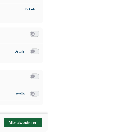
zu Identifikation von Endgeräten anhand automatisch übermittelte
Details
Switch zum Einwilligen bzw. Ablehnen der Kategorie Analyse / 
zu Google Analytics
Details
Switch zum Einwilligen bzw. Ablehnen des Dienstes Google Ana
Switch zum Einwilligen bzw. Ablehnen der Kategorie Sonstige 
zu YouTube
Details
Switch zum Einwilligen bzw. Ablehnen des Dienstes YouTube
Alles akzeptieren