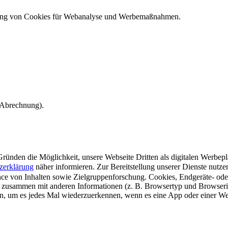
ndung von Cookies für Webanalyse und Werbemaßnahmen.
e Abrechnung).
ünden die Möglichkeit, unsere Webseite Dritten als digitalen Werbeplat
zerklärung
näher informieren.
Zur Bereitstellung unserer Dienste nutz
e von Inhalten sowie Zielgruppenforschung. Cookies, Endgeräte- ode
 zusammen mit anderen Informationen (z. B. Browsertyp und Browserin
n, um es jedes Mal wiederzuerkennen, wenn es eine App oder einer Webs