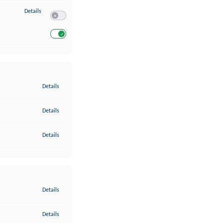
zu Entwicklung und Verbesserung der Angebote
Details
Switch zum Einwilligen bzw. Ablehnen des Dienstes Entwickl
Switch zum Einwilligen bzw. Ablehnen des Dienstes Entwicklu
zu Gewährleistung der Sicherheit, Verhinderung und Aufdeckung v
Details
zu Bereitstellung und Anzeige von Werbung und Inhalten
Details
zu Ihre Entscheidungen zum Datenschutz speichern und übermittel
Details
zu Abgleichung und Kombination von Daten aus unterschiedlichen 
Details
zu Verknüpfung verschiedener Endgeräte
Details