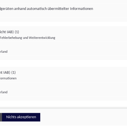
ndgeräten anhand automatisch übermittelter Informationen
icht IAB)
(1)
Fehlerbehebung und Weiterentwicklung
Irland
Impressum
Datenschutzerklärung
Datenschutzeinstellungen
ht IAB)
(1)
nformationen
Irland
ionell
Nichts akzeptieren