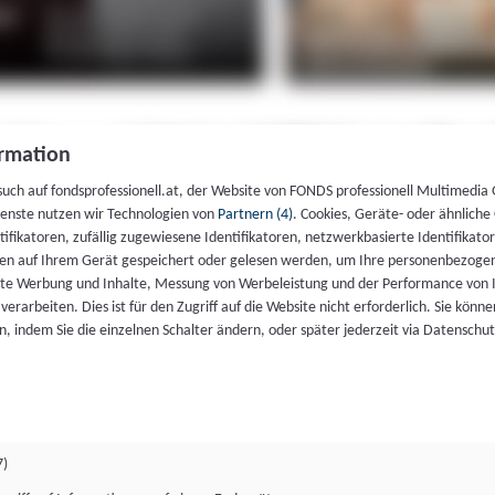
rmation
such auf fondsprofessionell.at, der Website von FONDS professionell Multimedia
ienste nutzen wir Technologien von
Partnern (4)
. Cookies, Geräte- oder ähnliche
entifikatoren, zufällig zugewiesene Identifikatoren, netzwerkbasierte Identifik
en auf Ihrem Gerät gespeichert oder gelesen werden, um Ihre personenbezogen
rte Werbung und Inhalte, Messung von Werbeleistung und der Performance von 
erarbeiten. Dies ist für den Zugriff auf die Website nicht erforderlich. Sie können
, indem Sie die einzelnen Schalter ändern, oder später jederzeit via Datenschu
7)