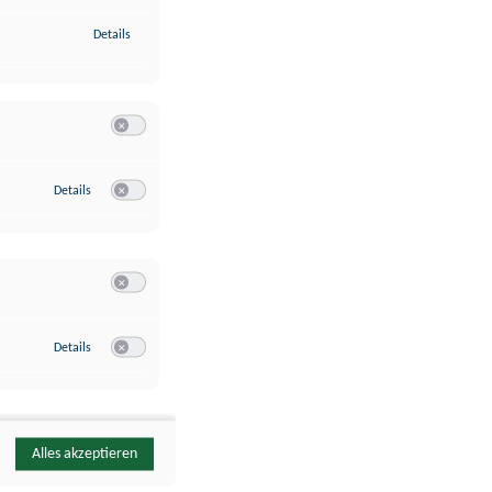
zu Identifikation von Endgeräten anhand automatisch übermittelte
Details
Switch zum Einwilligen bzw. Ablehnen der Kategorie Analyse / 
zu Google Analytics
Details
Switch zum Einwilligen bzw. Ablehnen des Dienstes Google Ana
Switch zum Einwilligen bzw. Ablehnen der Kategorie Sonstige 
zu YouTube
Details
Switch zum Einwilligen bzw. Ablehnen des Dienstes YouTube
Alles akzeptieren