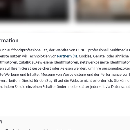
rmation
such auf fondsprofessionell.at, der Website von FONDS professionell Multimedia
ienste nutzen wir Technologien von
Partnern (4)
. Cookies, Geräte- oder ähnliche
entifikatoren, zufällig zugewiesene Identifikatoren, netzwerkbasierte Identifik
en auf Ihrem Gerät gespeichert oder gelesen werden, um Ihre personenbezogen
rte Werbung und Inhalte, Messung von Werbeleistung und der Performance von 
erarbeiten. Dies ist für den Zugriff auf die Website nicht erforderlich. Sie können
, indem Sie die einzelnen Schalter ändern, oder später jederzeit via Datenschu
7)