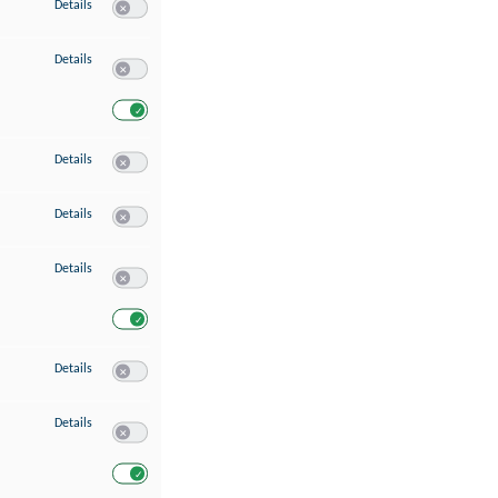
zu Speichern von oder Zugriff auf Informationen auf einem Endgerät
Details
Switch zum Einwilligen bzw. Ablehnen des Dienstes Speichern 
zu Verwendung reduzierter Daten zur Auswahl von Werbeanzeigen
Details
Switch zum Einwilligen bzw. Ablehnen des Dienstes Verwend
Switch zum Einwilligen bzw. Ablehnen des Dienstes Verwendu
zu Erstellung von Profilen für personalisierte Werbung
Details
Switch zum Einwilligen bzw. Ablehnen des Dienstes Erstellung 
zu Verwendung von Profilen zur Auswahl personalisierter Werbung
Details
Switch zum Einwilligen bzw. Ablehnen des Dienstes Verwendun
zu Messung der Werbeleistung
Details
Switch zum Einwilligen bzw. Ablehnen des Dienstes Messung 
Switch zum Einwilligen bzw. Ablehnen des Dienstes Messung d
zu Messung der Performance von Inhalten
Details
Switch zum Einwilligen bzw. Ablehnen des Dienstes Messung 
zu Analyse von Zielgruppen durch Statistiken oder Kombinationen von Dat
Details
Switch zum Einwilligen bzw. Ablehnen des Dienstes Analyse v
Switch zum Einwilligen bzw. Ablehnen des Dienstes Analyse v