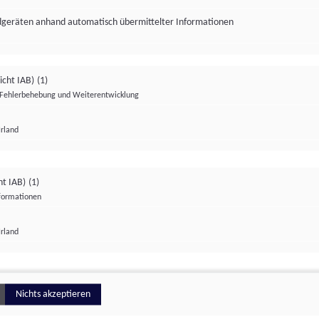
ndgeräten anhand automatisch übermittelter Informationen
icht IAB)
(1)
Fehlerbehebung und Weiterentwicklung
Irland
Impressum
Datenschutzerklärung
Datenschutzeinstellungen
ht IAB)
(1)
nformationen
Irland
ionell
Nichts akzeptieren