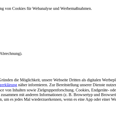
ndung von Cookies für Webanalyse und Werbemaßnahmen.
e Abrechnung).
ünden die Möglichkeit, unsere Webseite Dritten als digitalen Werbeplat
zerklärung
näher informieren.
Zur Bereitstellung unserer Dienste nutz
e von Inhalten sowie Zielgruppenforschung. Cookies, Endgeräte- ode
 zusammen mit anderen Informationen (z. B. Browsertyp und Browserin
n, um es jedes Mal wiederzuerkennen, wenn es eine App oder einer Webs