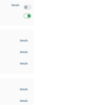
zu Entwicklung und Verbesserung der Angebote
Details
Switch zum Einwilligen bzw. Ablehnen des Dienstes Entwickl
Switch zum Einwilligen bzw. Ablehnen des Dienstes Entwicklu
zu Gewährleistung der Sicherheit, Verhinderung und Aufdeckung v
Details
zu Bereitstellung und Anzeige von Werbung und Inhalten
Details
zu Ihre Entscheidungen zum Datenschutz speichern und übermittel
Details
zu Abgleichung und Kombination von Daten aus unterschiedlichen 
Details
zu Verknüpfung verschiedener Endgeräte
Details