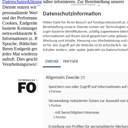
Datenschutzerklärung
näher informieren.
Zur Bereitstellung unserer
Dienste nutzen wir Technologien von
. Zwecke:
Partnern (5)
personalisierte Werbung und Inhalte, Messung von Werbeleistung
Datenschutzinformation
und der Performance von Inhalten sowie Zielgruppenforschung.
Vielen Dank für Ihren Besuch auf fondsprofessionell.at
Cookies, Endgeräte- oder ähnliche Online-Kennungen (z. B. login-
Bereitstellung unserer Dienste nutzen wir Technologien
basierte Kennungen, zufällig generierte Kennungen,
Login-basierte Identifikatoren, zufällig zugewiesene Id
netzwerkbasierte Kennungen) können zusammen mit anderen
Informationen auf Ihrem Gerät gespeichert oder gelese
Informationen (z. B. Browsertyp und Browserinformationen,
Werbung und Inhalte, Messung von Werbeleistung und d
Sprache, Bildschirmgröße, unterstützte Technologien usw.) auf
ist für den Zugriff auf die Website nicht erforderlich. S
Ihrem Endgerät gespeichert oder von dort ausgelesen werden, um es
Schalter ändern, oder später jederzeit via Datenschutzer
jedes Mal wiederzuerkennen, wenn es eine App oder einer Webseite
aufruft. Dies geschieht für einen oder mehrere der hier aufgeführten
ZWECKE
PARTNER
Verarbeitungszwecke.
Allgemein Zwecke
(7)
Speichern von oder Zugriff auf Informationen au
3 Partner
FONDS professionell
Verwendung reduzierter Daten zur Auswahl von
1 Partner
- mit berechtigtem Interesse
1 Partner
Erstellung von Profilen für personalisierte Werbu