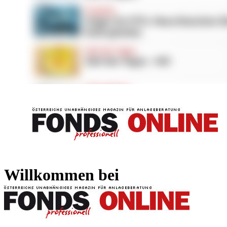
FONDS professionell
FONDS professi
Willkommen bei