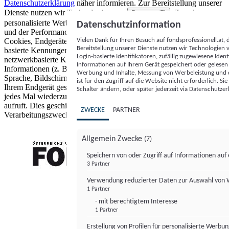
Datenschutzerklärung
näher informieren.
Zur Bereitstellung unserer
Dienste nutzen wir Technologien von
. Zwecke:
Partnern (5)
personalisierte Werbung und Inhalte, Messung von Werbeleistung
Datenschutzinformation
und der Performance von Inhalten sowie Zielgruppenforschung.
Vielen Dank für Ihren Besuch auf fondsprofessionell.at
Cookies, Endgeräte- oder ähnliche Online-Kennungen (z. B. login-
Bereitstellung unserer Dienste nutzen wir Technologien
basierte Kennungen, zufällig generierte Kennungen,
Login-basierte Identifikatoren, zufällig zugewiesene Id
netzwerkbasierte Kennungen) können zusammen mit anderen
Informationen auf Ihrem Gerät gespeichert oder gelese
Informationen (z. B. Browsertyp und Browserinformationen,
Werbung und Inhalte, Messung von Werbeleistung und d
Sprache, Bildschirmgröße, unterstützte Technologien usw.) auf
ist für den Zugriff auf die Website nicht erforderlich. S
Ihrem Endgerät gespeichert oder von dort ausgelesen werden, um es
Schalter ändern, oder später jederzeit via Datenschutzer
jedes Mal wiederzuerkennen, wenn es eine App oder einer Webseite
aufruft. Dies geschieht für einen oder mehrere der hier aufgeführten
ZWECKE
PARTNER
Verarbeitungszwecke.
Allgemein Zwecke
(7)
Speichern von oder Zugriff auf Informationen au
3 Partner
FONDS professionell
Verwendung reduzierter Daten zur Auswahl von
1 Partner
- mit berechtigtem Interesse
1 Partner
Erstellung von Profilen für personalisierte Werbu