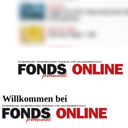
FONDS professionell
FONDS professi
Willkommen bei