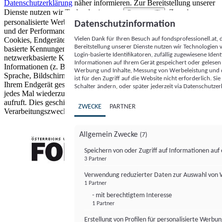
Datenschutzerklärung
näher informieren.
Zur Bereitstellung unserer
Dienste nutzen wir Technologien von
. Zwecke:
Partnern (5)
personalisierte Werbung und Inhalte, Messung von Werbeleistung
Datenschutzinformation
und der Performance von Inhalten sowie Zielgruppenforschung.
Vielen Dank für Ihren Besuch auf fondsprofessionell.at
Cookies, Endgeräte- oder ähnliche Online-Kennungen (z. B. login-
Bereitstellung unserer Dienste nutzen wir Technologien
basierte Kennungen, zufällig generierte Kennungen,
Login-basierte Identifikatoren, zufällig zugewiesene Id
netzwerkbasierte Kennungen) können zusammen mit anderen
Informationen auf Ihrem Gerät gespeichert oder gelese
Informationen (z. B. Browsertyp und Browserinformationen,
Werbung und Inhalte, Messung von Werbeleistung und d
Sprache, Bildschirmgröße, unterstützte Technologien usw.) auf
ist für den Zugriff auf die Website nicht erforderlich. S
Ihrem Endgerät gespeichert oder von dort ausgelesen werden, um es
Schalter ändern, oder später jederzeit via Datenschutzer
jedes Mal wiederzuerkennen, wenn es eine App oder einer Webseite
aufruft. Dies geschieht für einen oder mehrere der hier aufgeführten
ZWECKE
PARTNER
Verarbeitungszwecke.
Allgemein Zwecke
(7)
Speichern von oder Zugriff auf Informationen au
3 Partner
FONDS professionell
Verwendung reduzierter Daten zur Auswahl von
1 Partner
- mit berechtigtem Interesse
1 Partner
Erstellung von Profilen für personalisierte Werbu