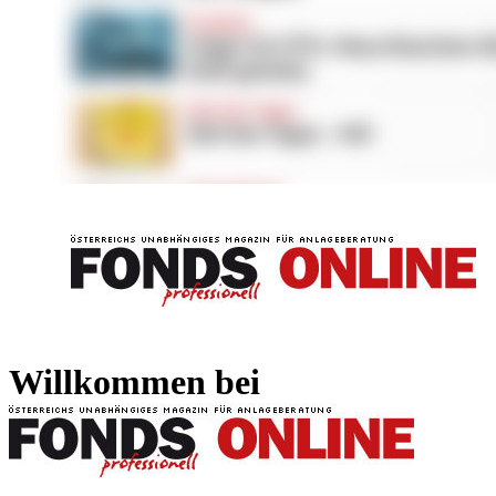
FONDS professionell
FONDS professi
Willkommen bei