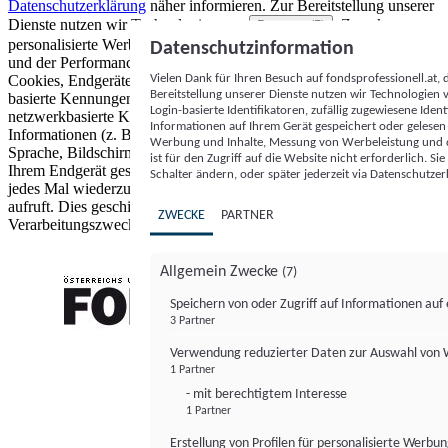
Datenschutzerklärung
näher informieren.
Zur Bereitstellung unserer
Dienste nutzen wir Technologien von
. Zwecke:
Partnern (5)
personalisierte Werbung und Inhalte, Messung von Werbeleistung
Datenschutzinformation
und der Performance von Inhalten sowie Zielgruppenforschung.
Vielen Dank für Ihren Besuch auf fondsprofessionell.at
Cookies, Endgeräte- oder ähnliche Online-Kennungen (z. B. login-
Bereitstellung unserer Dienste nutzen wir Technologien
basierte Kennungen, zufällig generierte Kennungen,
Login-basierte Identifikatoren, zufällig zugewiesene Id
netzwerkbasierte Kennungen) können zusammen mit anderen
Informationen auf Ihrem Gerät gespeichert oder gelese
Informationen (z. B. Browsertyp und Browserinformationen,
Werbung und Inhalte, Messung von Werbeleistung und d
Sprache, Bildschirmgröße, unterstützte Technologien usw.) auf
ist für den Zugriff auf die Website nicht erforderlich. S
Ihrem Endgerät gespeichert oder von dort ausgelesen werden, um es
Schalter ändern, oder später jederzeit via Datenschutzer
jedes Mal wiederzuerkennen, wenn es eine App oder einer Webseite
aufruft. Dies geschieht für einen oder mehrere der hier aufgeführten
ZWECKE
PARTNER
Verarbeitungszwecke.
Allgemein Zwecke
(7)
Speichern von oder Zugriff auf Informationen au
3 Partner
FONDS professionell
Verwendung reduzierter Daten zur Auswahl von
1 Partner
- mit berechtigtem Interesse
1 Partner
Erstellung von Profilen für personalisierte Werbu