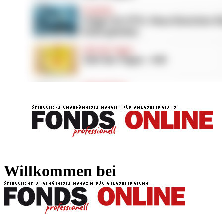
FONDS professionell
FONDS professi
Willkommen bei