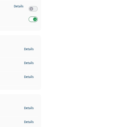
zu Entwicklung und Verbesserung der Angebote
Details
Switch zum Einwilligen bzw. Ablehnen des Dienstes Entwickl
Switch zum Einwilligen bzw. Ablehnen des Dienstes Entwicklu
zu Gewährleistung der Sicherheit, Verhinderung und Aufdeckung v
Details
zu Bereitstellung und Anzeige von Werbung und Inhalten
Details
zu Ihre Entscheidungen zum Datenschutz speichern und übermittel
Details
zu Abgleichung und Kombination von Daten aus unterschiedlichen 
Details
zu Verknüpfung verschiedener Endgeräte
Details