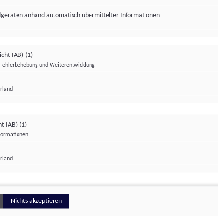
ndgeräten anhand automatisch übermittelter Informationen
icht IAB)
(1)
Fehlerbehebung und Weiterentwicklung
Irland
Impressum
Datenschutzerklärung
Datenschutzeinstellungen
ht IAB)
(1)
nformationen
Irland
ionell
Nichts akzeptieren