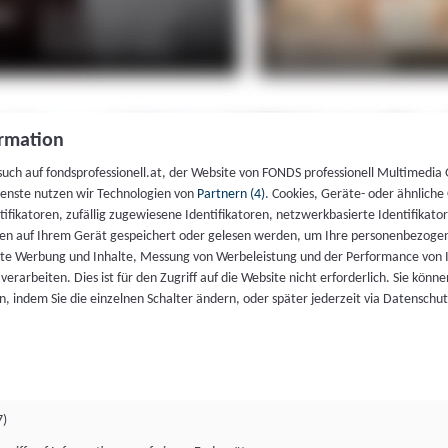
rmation
such auf fondsprofessionell.at, der Website von FONDS professionell Multimedia
ienste nutzen wir Technologien von
Partnern (4)
. Cookies, Geräte- oder ähnliche
entifikatoren, zufällig zugewiesene Identifikatoren, netzwerkbasierte Identifik
en auf Ihrem Gerät gespeichert oder gelesen werden, um Ihre personenbezogen
rte Werbung und Inhalte, Messung von Werbeleistung und der Performance von 
erarbeiten. Dies ist für den Zugriff auf die Website nicht erforderlich. Sie können
, indem Sie die einzelnen Schalter ändern, oder später jederzeit via Datenschu
7)