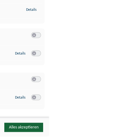
zu Identifikation von Endgeräten anhand automatisch übermittelte
Details
Switch zum Einwilligen bzw. Ablehnen der Kategorie Analyse / 
zu Google Analytics
Details
Switch zum Einwilligen bzw. Ablehnen des Dienstes Google Ana
Switch zum Einwilligen bzw. Ablehnen der Kategorie Sonstige 
zu YouTube
Details
Switch zum Einwilligen bzw. Ablehnen des Dienstes YouTube
Alles akzeptieren