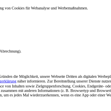
ndung von Cookies für Webanalyse und Werbemaßnahmen.
e Abrechnung).
ünden die Möglichkeit, unsere Webseite Dritten als digitalen Werbeplat
zerklärung
näher informieren.
Zur Bereitstellung unserer Dienste nutz
e von Inhalten sowie Zielgruppenforschung. Cookies, Endgeräte- ode
 zusammen mit anderen Informationen (z. B. Browsertyp und Browserin
n, um es jedes Mal wiederzuerkennen, wenn es eine App oder einer Webs