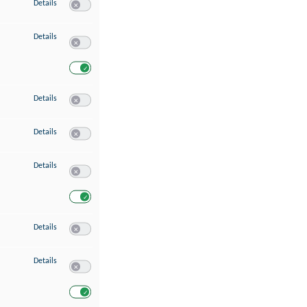
zu Speichern von oder Zugriff auf Informationen auf einem Endgerät
Details
Switch zum Einwilligen bzw. Ablehnen des Dienstes Speichern 
zu Verwendung reduzierter Daten zur Auswahl von Werbeanzeigen
Details
Switch zum Einwilligen bzw. Ablehnen des Dienstes Verwend
Switch zum Einwilligen bzw. Ablehnen des Dienstes Verwendu
zu Erstellung von Profilen für personalisierte Werbung
Details
Switch zum Einwilligen bzw. Ablehnen des Dienstes Erstellung 
zu Verwendung von Profilen zur Auswahl personalisierter Werbung
Details
Switch zum Einwilligen bzw. Ablehnen des Dienstes Verwendun
zu Messung der Werbeleistung
Details
Switch zum Einwilligen bzw. Ablehnen des Dienstes Messung 
Switch zum Einwilligen bzw. Ablehnen des Dienstes Messung d
zu Messung der Performance von Inhalten
Details
Switch zum Einwilligen bzw. Ablehnen des Dienstes Messung 
zu Analyse von Zielgruppen durch Statistiken oder Kombinationen von Dat
Details
Switch zum Einwilligen bzw. Ablehnen des Dienstes Analyse v
Switch zum Einwilligen bzw. Ablehnen des Dienstes Analyse v