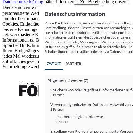
Datenschutzerklärung
näher informieren.
Zur Bereitstellung unserer
Dienste nutzen wir Technologien von
. Zwecke:
Partnern (5)
personalisierte Werbung und Inhalte, Messung von Werbeleistung
Datenschutzinformation
und der Performance von Inhalten sowie Zielgruppenforschung.
Vielen Dank für Ihren Besuch auf fondsprofessionell.at
Cookies, Endgeräte- oder ähnliche Online-Kennungen (z. B. login-
Bereitstellung unserer Dienste nutzen wir Technologien
basierte Kennungen, zufällig generierte Kennungen,
Login-basierte Identifikatoren, zufällig zugewiesene Id
netzwerkbasierte Kennungen) können zusammen mit anderen
Informationen auf Ihrem Gerät gespeichert oder gelese
Informationen (z. B. Browsertyp und Browserinformationen,
Werbung und Inhalte, Messung von Werbeleistung und d
Sprache, Bildschirmgröße, unterstützte Technologien usw.) auf
ist für den Zugriff auf die Website nicht erforderlich. S
Ihrem Endgerät gespeichert oder von dort ausgelesen werden, um es
Schalter ändern, oder später jederzeit via Datenschutzer
jedes Mal wiederzuerkennen, wenn es eine App oder einer Webseite
aufruft. Dies geschieht für einen oder mehrere der hier aufgeführten
ZWECKE
PARTNER
Verarbeitungszwecke.
Allgemein Zwecke
(7)
Speichern von oder Zugriff auf Informationen au
3 Partner
FONDS professionell
Verwendung reduzierter Daten zur Auswahl von
1 Partner
- mit berechtigtem Interesse
1 Partner
Erstellung von Profilen für personalisierte Werbu