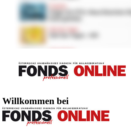
FONDS professionell
FONDS professi
Willkommen bei