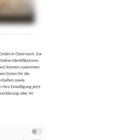
←
Zurück zur Übersicht
 GmbH in Österreich. Zur
 Online-Identifikatoren
atoren) können zusammen
en Daten für die
Inhalten sowie
 Ihre Einwilligung jetzt
tzerklärung oder im
Switch zum Einwilligen bzw. Ablehnen der Kategorie Allgeme