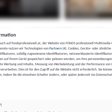
rmation
such auf fondsprofessionell.at, der Website von FONDS professionell Multimedia
ienste nutzen wir Technologien von
Partnern (4)
. Cookies, Geräte- oder ähnliche
entifikatoren, zufällig zugewiesene Identifikatoren, netzwerkbasierte Identifik
en auf Ihrem Gerät gespeichert oder gelesen werden, um Ihre personenbezogen
rte Werbung und Inhalte, Messung von Werbeleistung und der Performance von 
erarbeiten. Dies ist für den Zugriff auf die Website nicht erforderlich. Sie können
, indem Sie die einzelnen Schalter ändern, oder später jederzeit via Datenschu
7)