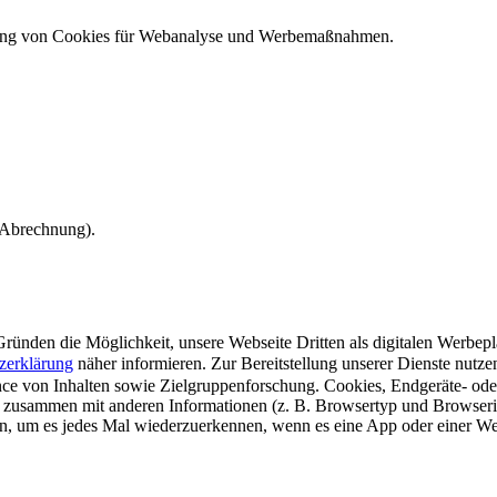
ndung von Cookies für Webanalyse und Werbemaßnahmen.
e Abrechnung).
ünden die Möglichkeit, unsere Webseite Dritten als digitalen Werbeplat
zerklärung
näher informieren.
Zur Bereitstellung unserer Dienste nutz
e von Inhalten sowie Zielgruppenforschung. Cookies, Endgeräte- ode
 zusammen mit anderen Informationen (z. B. Browsertyp und Browserin
n, um es jedes Mal wiederzuerkennen, wenn es eine App oder einer Webs