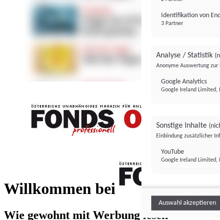
Identifikation von E
3 Partner
Analyse / Statistik
(n
Anonyme Auswertung zur 
Google Analytics
Google Ireland Limited, 
Sonstige Inhalte
(nic
Einbindung zusätzlicher I
FONDS professionell
YouTube
Google Ireland Limited, 
FONDS profess
Willkommen bei
Auswahl akzeptieren
Wie gewohnt mit Werbung lesen