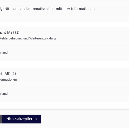
ndgeräten anhand automatisch übermittelter Informationen
icht IAB)
(1)
Fehlerbehebung und Weiterentwicklung
Irland
Impressum
Datenschutzerklärung
Datenschutzeinstellungen
ht IAB)
(1)
nformationen
Irland
ionell
Nichts akzeptieren