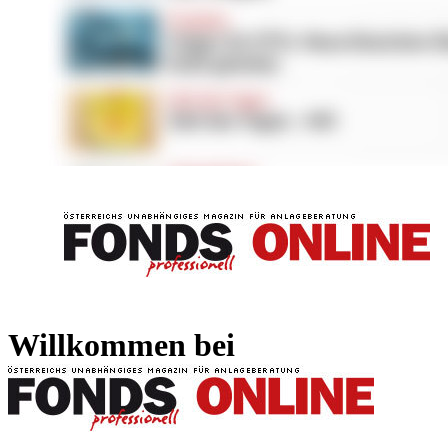
FONDS professionell
FONDS professi
Willkommen bei