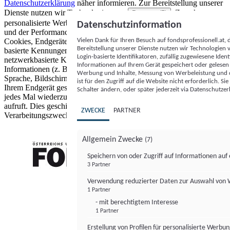
Datenschutzerklärung
näher informieren.
Zur Bereitstellung unserer
Dienste nutzen wir Technologien von
. Zwecke:
Partnern (5)
personalisierte Werbung und Inhalte, Messung von Werbeleistung
Datenschutzinformation
und der Performance von Inhalten sowie Zielgruppenforschung.
Vielen Dank für Ihren Besuch auf fondsprofessionell.at
Cookies, Endgeräte- oder ähnliche Online-Kennungen (z. B. login-
Bereitstellung unserer Dienste nutzen wir Technologien
basierte Kennungen, zufällig generierte Kennungen,
Login-basierte Identifikatoren, zufällig zugewiesene Id
netzwerkbasierte Kennungen) können zusammen mit anderen
Informationen auf Ihrem Gerät gespeichert oder gelese
Informationen (z. B. Browsertyp und Browserinformationen,
Werbung und Inhalte, Messung von Werbeleistung und d
Sprache, Bildschirmgröße, unterstützte Technologien usw.) auf
ist für den Zugriff auf die Website nicht erforderlich. S
Ihrem Endgerät gespeichert oder von dort ausgelesen werden, um es
Schalter ändern, oder später jederzeit via Datenschutzer
jedes Mal wiederzuerkennen, wenn es eine App oder einer Webseite
aufruft. Dies geschieht für einen oder mehrere der hier aufgeführten
ZWECKE
PARTNER
Verarbeitungszwecke.
Allgemein Zwecke
(7)
Speichern von oder Zugriff auf Informationen au
3 Partner
FONDS professionell
Verwendung reduzierter Daten zur Auswahl von
1 Partner
- mit berechtigtem Interesse
1 Partner
Erstellung von Profilen für personalisierte Werbu