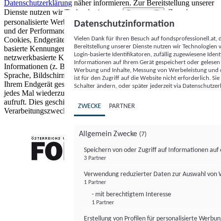
Datenschutzerklärung
näher informieren.
Zur Bereitstellung unserer
Dienste nutzen wir Technologien von
. Zwecke:
Partnern (5)
personalisierte Werbung und Inhalte, Messung von Werbeleistung
Datenschutzinformation
und der Performance von Inhalten sowie Zielgruppenforschung.
Vielen Dank für Ihren Besuch auf fondsprofessionell.at
Cookies, Endgeräte- oder ähnliche Online-Kennungen (z. B. login-
Bereitstellung unserer Dienste nutzen wir Technologien
basierte Kennungen, zufällig generierte Kennungen,
Login-basierte Identifikatoren, zufällig zugewiesene Id
netzwerkbasierte Kennungen) können zusammen mit anderen
Informationen auf Ihrem Gerät gespeichert oder gelese
Informationen (z. B. Browsertyp und Browserinformationen,
Werbung und Inhalte, Messung von Werbeleistung und d
Sprache, Bildschirmgröße, unterstützte Technologien usw.) auf
ist für den Zugriff auf die Website nicht erforderlich. S
Ihrem Endgerät gespeichert oder von dort ausgelesen werden, um es
Schalter ändern, oder später jederzeit via Datenschutzer
jedes Mal wiederzuerkennen, wenn es eine App oder einer Webseite
aufruft. Dies geschieht für einen oder mehrere der hier aufgeführten
ZWECKE
PARTNER
Verarbeitungszwecke.
Allgemein Zwecke
(7)
Speichern von oder Zugriff auf Informationen au
3 Partner
FONDS professionell
Verwendung reduzierter Daten zur Auswahl von
1 Partner
- mit berechtigtem Interesse
1 Partner
Erstellung von Profilen für personalisierte Werbu