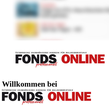
FONDS professionell
FONDS professi
Willkommen bei