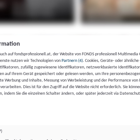
rmation
such auf fondsprofessionell.at, der Website von FONDS professionell Multimedia
ienste nutzen wir Technologien von
Partnern (4)
. Cookies, Geräte- oder ähnliche
entifikatoren, zufällig zugewiesene Identifikatoren, netzwerkbasierte Identifik
en auf Ihrem Gerät gespeichert oder gelesen werden, um Ihre personenbezogen
rte Werbung und Inhalte, Messung von Werbeleistung und der Performance von 
erarbeiten. Dies ist für den Zugriff auf die Website nicht erforderlich. Sie können
, indem Sie die einzelnen Schalter ändern, oder später jederzeit via Datenschu
7)