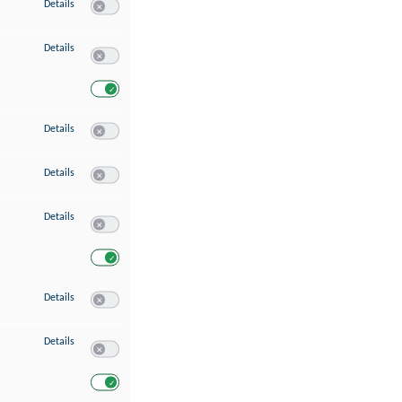
zu Speichern von oder Zugriff auf Informationen auf einem Endgerät
Details
Switch zum Einwilligen bzw. Ablehnen des Dienstes Speichern 
zu Verwendung reduzierter Daten zur Auswahl von Werbeanzeigen
Details
Switch zum Einwilligen bzw. Ablehnen des Dienstes Verwend
Switch zum Einwilligen bzw. Ablehnen des Dienstes Verwendu
zu Erstellung von Profilen für personalisierte Werbung
Details
Switch zum Einwilligen bzw. Ablehnen des Dienstes Erstellung 
zu Verwendung von Profilen zur Auswahl personalisierter Werbung
Details
Switch zum Einwilligen bzw. Ablehnen des Dienstes Verwendun
zu Messung der Werbeleistung
Details
Switch zum Einwilligen bzw. Ablehnen des Dienstes Messung 
Switch zum Einwilligen bzw. Ablehnen des Dienstes Messung d
zu Messung der Performance von Inhalten
Details
Switch zum Einwilligen bzw. Ablehnen des Dienstes Messung 
zu Analyse von Zielgruppen durch Statistiken oder Kombinationen von Dat
Details
Switch zum Einwilligen bzw. Ablehnen des Dienstes Analyse v
Switch zum Einwilligen bzw. Ablehnen des Dienstes Analyse v