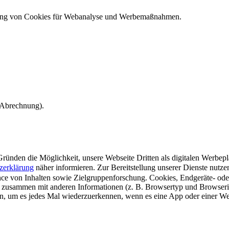
ndung von Cookies für Webanalyse und Werbemaßnahmen.
e Abrechnung).
ünden die Möglichkeit, unsere Webseite Dritten als digitalen Werbeplat
zerklärung
näher informieren.
Zur Bereitstellung unserer Dienste nutz
e von Inhalten sowie Zielgruppenforschung. Cookies, Endgeräte- ode
 zusammen mit anderen Informationen (z. B. Browsertyp und Browserin
n, um es jedes Mal wiederzuerkennen, wenn es eine App oder einer Webs