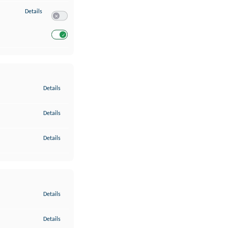
zu Entwicklung und Verbesserung der Angebote
Details
Switch zum Einwilligen bzw. Ablehnen des Dienstes Entwickl
Switch zum Einwilligen bzw. Ablehnen des Dienstes Entwicklu
zu Gewährleistung der Sicherheit, Verhinderung und Aufdeckung v
Details
zu Bereitstellung und Anzeige von Werbung und Inhalten
Details
zu Ihre Entscheidungen zum Datenschutz speichern und übermittel
Details
zu Abgleichung und Kombination von Daten aus unterschiedlichen 
Details
zu Verknüpfung verschiedener Endgeräte
Details