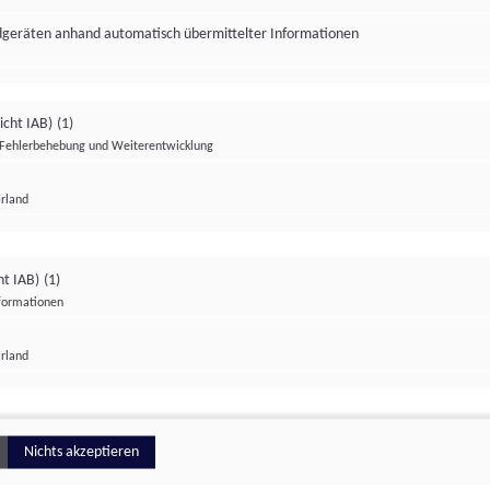
ndgeräten anhand automatisch übermittelter Informationen
icht IAB)
(1)
Fehlerbehebung und Weiterentwicklung
Irland
Impressum
Datenschutzerklärung
Datenschutzeinstellungen
ht IAB)
(1)
nformationen
Irland
ionell
Nichts akzeptieren