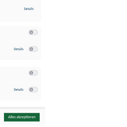
zu Identifikation von Endgeräten anhand automatisch übermittelte
Details
Switch zum Einwilligen bzw. Ablehnen der Kategorie Analyse / 
zu Google Analytics
Details
Switch zum Einwilligen bzw. Ablehnen des Dienstes Google Ana
Switch zum Einwilligen bzw. Ablehnen der Kategorie Sonstige 
zu YouTube
Details
Switch zum Einwilligen bzw. Ablehnen des Dienstes YouTube
Alles akzeptieren