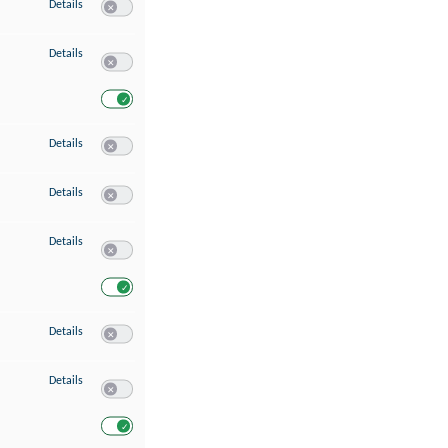
zu Speichern von oder Zugriff auf Informationen auf einem Endgerät
Details
Switch zum Einwilligen bzw. Ablehnen des Dienstes Speichern 
zu Verwendung reduzierter Daten zur Auswahl von Werbeanzeigen
Details
Switch zum Einwilligen bzw. Ablehnen des Dienstes Verwend
Switch zum Einwilligen bzw. Ablehnen des Dienstes Verwendu
zu Erstellung von Profilen für personalisierte Werbung
Details
Switch zum Einwilligen bzw. Ablehnen des Dienstes Erstellung 
zu Verwendung von Profilen zur Auswahl personalisierter Werbung
Details
Switch zum Einwilligen bzw. Ablehnen des Dienstes Verwendun
zu Messung der Werbeleistung
Details
Switch zum Einwilligen bzw. Ablehnen des Dienstes Messung 
Switch zum Einwilligen bzw. Ablehnen des Dienstes Messung d
zu Messung der Performance von Inhalten
Details
Switch zum Einwilligen bzw. Ablehnen des Dienstes Messung 
zu Analyse von Zielgruppen durch Statistiken oder Kombinationen von Dat
Details
Switch zum Einwilligen bzw. Ablehnen des Dienstes Analyse v
Switch zum Einwilligen bzw. Ablehnen des Dienstes Analyse v