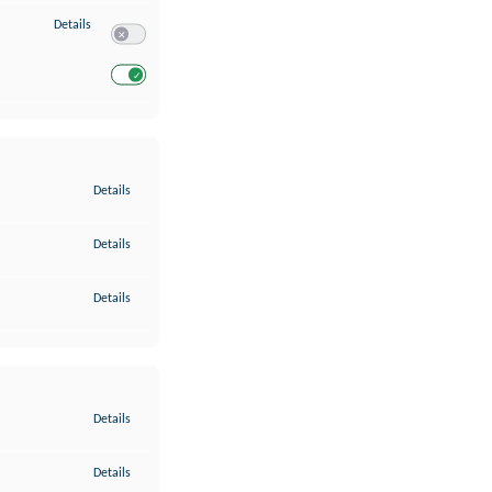
zu Entwicklung und Verbesserung der Angebote
Details
Switch zum Einwilligen bzw. Ablehnen des Dienstes Entwickl
Switch zum Einwilligen bzw. Ablehnen des Dienstes Entwicklu
zu Gewährleistung der Sicherheit, Verhinderung und Aufdeckung v
Details
zu Bereitstellung und Anzeige von Werbung und Inhalten
Details
zu Ihre Entscheidungen zum Datenschutz speichern und übermittel
Details
zu Abgleichung und Kombination von Daten aus unterschiedlichen 
Details
zu Verknüpfung verschiedener Endgeräte
Details