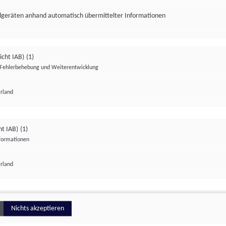
ndgeräten anhand automatisch übermittelter Informationen
icht IAB)
(1)
Fehlerbehebung und Weiterentwicklung
Irland
Impressum
Datenschutzerklärung
Datenschutzeinstellungen
ht IAB)
(1)
nformationen
Irland
ionell
Nichts akzeptieren