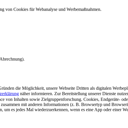
ndung von Cookies für Webanalyse und Werbemaßnahmen.
e Abrechnung).
ünden die Möglichkeit, unsere Webseite Dritten als digitalen Werbeplat
zerklärung
näher informieren.
Zur Bereitstellung unserer Dienste nutz
e von Inhalten sowie Zielgruppenforschung. Cookies, Endgeräte- ode
 zusammen mit anderen Informationen (z. B. Browsertyp und Browserin
n, um es jedes Mal wiederzuerkennen, wenn es eine App oder einer Webs