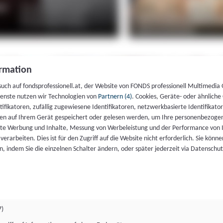
rmation
such auf fondsprofessionell.at, der Website von FONDS professionell Multimedia
ienste nutzen wir Technologien von
Partnern (4)
. Cookies, Geräte- oder ähnliche
entifikatoren, zufällig zugewiesene Identifikatoren, netzwerkbasierte Identifik
en auf Ihrem Gerät gespeichert oder gelesen werden, um Ihre personenbezogen
rte Werbung und Inhalte, Messung von Werbeleistung und der Performance von 
erarbeiten. Dies ist für den Zugriff auf die Website nicht erforderlich. Sie können
, indem Sie die einzelnen Schalter ändern, oder später jederzeit via Datenschu
7)