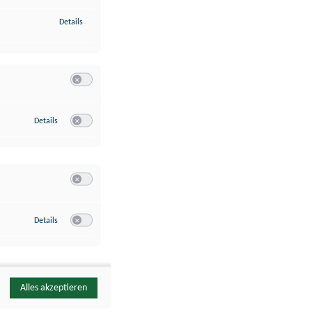
zu Identifikation von Endgeräten anhand automatisch übermittelte
Details
Switch zum Einwilligen bzw. Ablehnen der Kategorie Analyse / 
zu Google Analytics
Details
Switch zum Einwilligen bzw. Ablehnen des Dienstes Google Ana
Switch zum Einwilligen bzw. Ablehnen der Kategorie Sonstige 
zu YouTube
Details
Switch zum Einwilligen bzw. Ablehnen des Dienstes YouTube
Alles akzeptieren