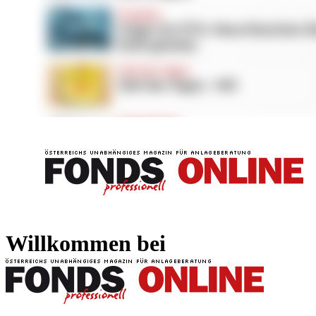
FONDS professionell
FONDS professi
Willkommen bei