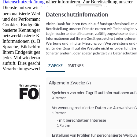
Datenschutzerklärung
näher informieren.
Zur Bereitstellung unserer
Dienste nutzen wir Technologien von
. Zwecke:
Partnern (5)
personalisierte Werbung und Inhalte, Messung von Werbeleistung
Datenschutzinformation
und der Performance von Inhalten sowie Zielgruppenforschung.
Vielen Dank für Ihren Besuch auf fondsprofessionell.at
Cookies, Endgeräte- oder ähnliche Online-Kennungen (z. B. login-
Bereitstellung unserer Dienste nutzen wir Technologien
basierte Kennungen, zufällig generierte Kennungen,
Login-basierte Identifikatoren, zufällig zugewiesene Id
netzwerkbasierte Kennungen) können zusammen mit anderen
Informationen auf Ihrem Gerät gespeichert oder gelese
Informationen (z. B. Browsertyp und Browserinformationen,
Werbung und Inhalte, Messung von Werbeleistung und d
Sprache, Bildschirmgröße, unterstützte Technologien usw.) auf
ist für den Zugriff auf die Website nicht erforderlich. S
Ihrem Endgerät gespeichert oder von dort ausgelesen werden, um es
Schalter ändern, oder später jederzeit via Datenschutzer
jedes Mal wiederzuerkennen, wenn es eine App oder einer Webseite
aufruft. Dies geschieht für einen oder mehrere der hier aufgeführten
ZWECKE
PARTNER
Verarbeitungszwecke.
Allgemein Zwecke
(7)
Speichern von oder Zugriff auf Informationen au
3 Partner
FONDS professionell
Verwendung reduzierter Daten zur Auswahl von
1 Partner
- mit berechtigtem Interesse
1 Partner
Erstellung von Profilen für personalisierte Werbu