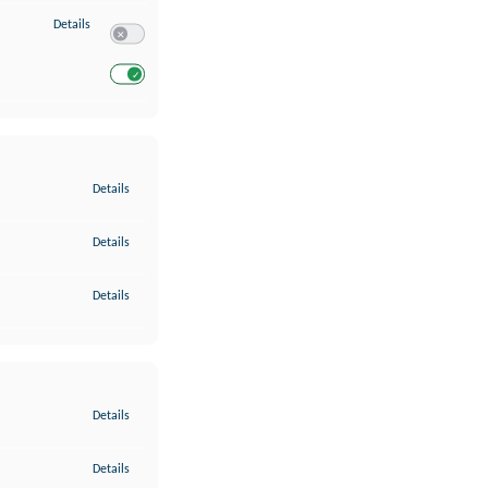
zu Entwicklung und Verbesserung der Angebote
Details
Switch zum Einwilligen bzw. Ablehnen des Dienstes Entwickl
Switch zum Einwilligen bzw. Ablehnen des Dienstes Entwicklu
zu Gewährleistung der Sicherheit, Verhinderung und Aufdeckung v
Details
zu Bereitstellung und Anzeige von Werbung und Inhalten
Details
zu Ihre Entscheidungen zum Datenschutz speichern und übermittel
Details
zu Abgleichung und Kombination von Daten aus unterschiedlichen 
Details
zu Verknüpfung verschiedener Endgeräte
Details