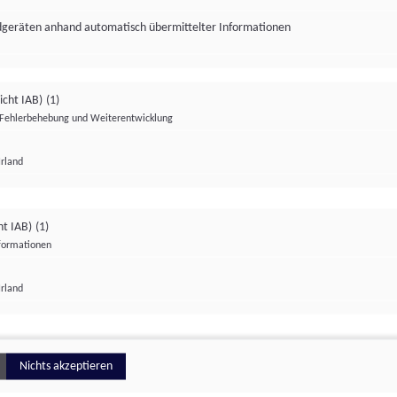
ndgeräten anhand automatisch übermittelter Informationen
icht IAB)
(1)
Fehlerbehebung und Weiterentwicklung
Irland
Impressum
Datenschutzerklärung
Datenschutzeinstellungen
ht IAB)
(1)
nformationen
Irland
ionell
Nichts akzeptieren