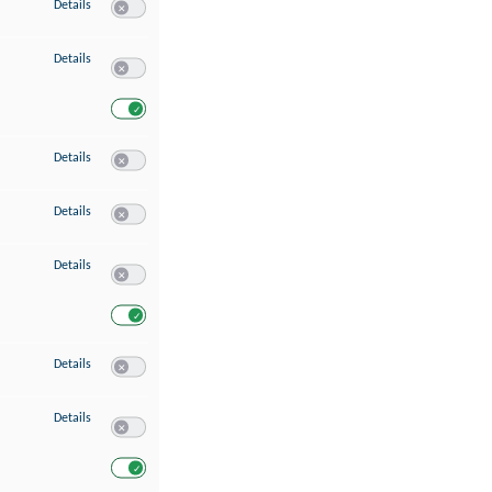
zu Speichern von oder Zugriff auf Informationen auf einem Endgerät
Details
Switch zum Einwilligen bzw. Ablehnen des Dienstes Speichern 
zu Verwendung reduzierter Daten zur Auswahl von Werbeanzeigen
Details
Switch zum Einwilligen bzw. Ablehnen des Dienstes Verwend
Switch zum Einwilligen bzw. Ablehnen des Dienstes Verwendu
zu Erstellung von Profilen für personalisierte Werbung
Details
Switch zum Einwilligen bzw. Ablehnen des Dienstes Erstellung 
zu Verwendung von Profilen zur Auswahl personalisierter Werbung
Details
Switch zum Einwilligen bzw. Ablehnen des Dienstes Verwendun
zu Messung der Werbeleistung
Details
Switch zum Einwilligen bzw. Ablehnen des Dienstes Messung 
Switch zum Einwilligen bzw. Ablehnen des Dienstes Messung d
zu Messung der Performance von Inhalten
Details
Switch zum Einwilligen bzw. Ablehnen des Dienstes Messung 
zu Analyse von Zielgruppen durch Statistiken oder Kombinationen von Dat
Details
Switch zum Einwilligen bzw. Ablehnen des Dienstes Analyse v
Switch zum Einwilligen bzw. Ablehnen des Dienstes Analyse v