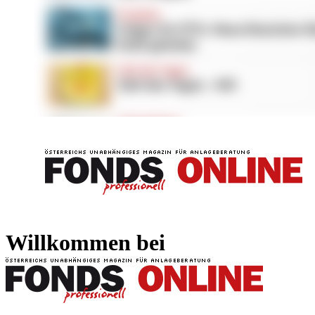
FONDS professionell
FONDS professi
Willkommen bei