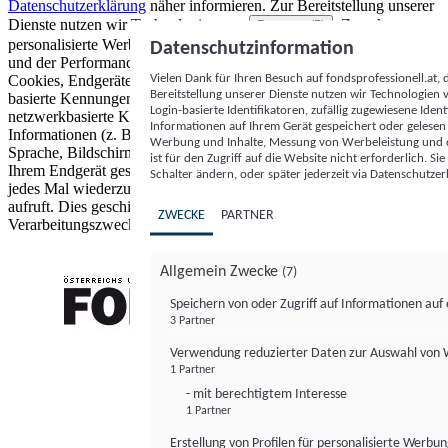
Datenschutzerklärung
näher informieren.
Zur Bereitstellung unserer
Dienste nutzen wir Technologien von
. Zwecke:
Partnern (5)
personalisierte Werbung und Inhalte, Messung von Werbeleistung
Datenschutzinformation
und der Performance von Inhalten sowie Zielgruppenforschung.
Vielen Dank für Ihren Besuch auf fondsprofessionell.at
Cookies, Endgeräte- oder ähnliche Online-Kennungen (z. B. login-
Bereitstellung unserer Dienste nutzen wir Technologien
basierte Kennungen, zufällig generierte Kennungen,
Login-basierte Identifikatoren, zufällig zugewiesene Id
netzwerkbasierte Kennungen) können zusammen mit anderen
Informationen auf Ihrem Gerät gespeichert oder gelese
Informationen (z. B. Browsertyp und Browserinformationen,
Werbung und Inhalte, Messung von Werbeleistung und d
Sprache, Bildschirmgröße, unterstützte Technologien usw.) auf
ist für den Zugriff auf die Website nicht erforderlich. S
Ihrem Endgerät gespeichert oder von dort ausgelesen werden, um es
Schalter ändern, oder später jederzeit via Datenschutzer
jedes Mal wiederzuerkennen, wenn es eine App oder einer Webseite
aufruft. Dies geschieht für einen oder mehrere der hier aufgeführten
ZWECKE
PARTNER
Verarbeitungszwecke.
Allgemein Zwecke
(7)
Speichern von oder Zugriff auf Informationen au
3 Partner
FONDS professionell
Verwendung reduzierter Daten zur Auswahl von
1 Partner
- mit berechtigtem Interesse
1 Partner
Erstellung von Profilen für personalisierte Werbu