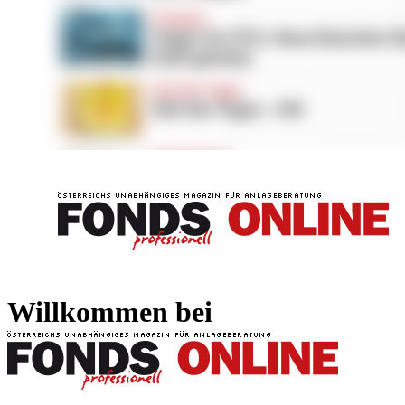
FONDS professionell
FONDS professi
Willkommen bei