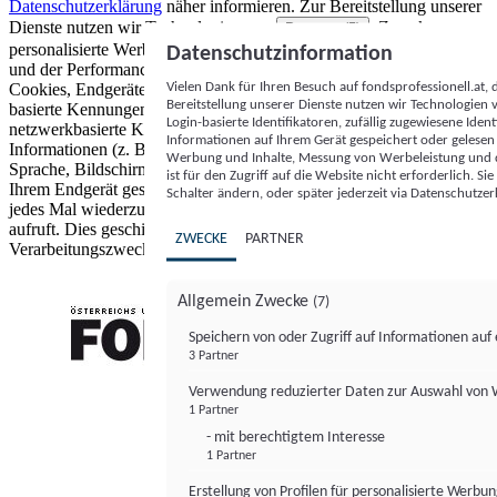
Datenschutzerklärung
näher informieren.
Zur Bereitstellung unserer
Dienste nutzen wir Technologien von
. Zwecke:
Partnern (5)
personalisierte Werbung und Inhalte, Messung von Werbeleistung
Datenschutzinformation
und der Performance von Inhalten sowie Zielgruppenforschung.
Vielen Dank für Ihren Besuch auf fondsprofessionell.at
Cookies, Endgeräte- oder ähnliche Online-Kennungen (z. B. login-
Bereitstellung unserer Dienste nutzen wir Technologien
basierte Kennungen, zufällig generierte Kennungen,
Login-basierte Identifikatoren, zufällig zugewiesene Id
netzwerkbasierte Kennungen) können zusammen mit anderen
Informationen auf Ihrem Gerät gespeichert oder gelese
Informationen (z. B. Browsertyp und Browserinformationen,
Werbung und Inhalte, Messung von Werbeleistung und d
Sprache, Bildschirmgröße, unterstützte Technologien usw.) auf
ist für den Zugriff auf die Website nicht erforderlich. S
Ihrem Endgerät gespeichert oder von dort ausgelesen werden, um es
Schalter ändern, oder später jederzeit via Datenschutzer
jedes Mal wiederzuerkennen, wenn es eine App oder einer Webseite
aufruft. Dies geschieht für einen oder mehrere der hier aufgeführten
ZWECKE
PARTNER
Verarbeitungszwecke.
Allgemein Zwecke
(7)
Speichern von oder Zugriff auf Informationen au
3 Partner
FONDS professionell
Verwendung reduzierter Daten zur Auswahl von
1 Partner
- mit berechtigtem Interesse
1 Partner
Erstellung von Profilen für personalisierte Werbu